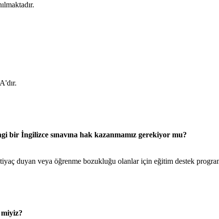
ılmaktadır.
'dır.
gi bir İngilizce sınavına hak kazanmamız gerekiyor mu?
ihtiyaç duyan veya öğrenme bozukluğu olanlar için eğitim destek progra
 miyiz?