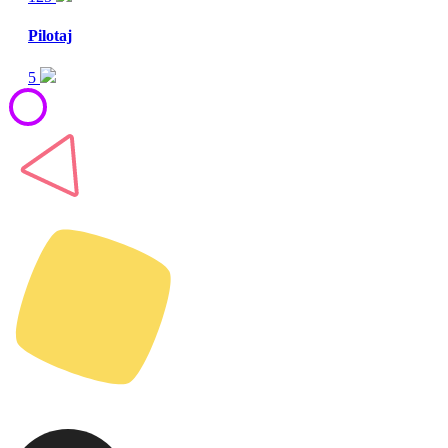
Pilotaj
5