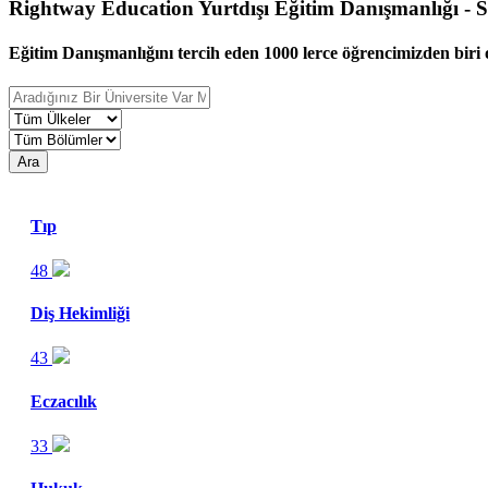
Rightway Education Yurtdışı Eğitim Danışmanlığı - Sı
Eğitim Danışmanlığını tercih eden 1000 lerce öğrencimizden biri o
Ara
Tıp
48
Diş Hekimliği
43
Eczacılık
33