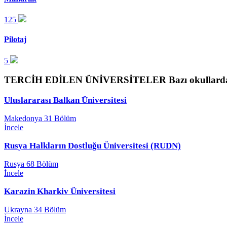
125
Pilotaj
5
TERCİH EDİLEN ÜNİVERSİTELER
Bazı okullard
Uluslararası Balkan Üniversitesi
Makedonya
31 Bölüm
İncele
Rusya Halkların Dostluğu Üniversitesi (RUDN)
Rusya
68 Bölüm
İncele
Karazin Kharkiv Üniversitesi
Ukrayna
34 Bölüm
İncele