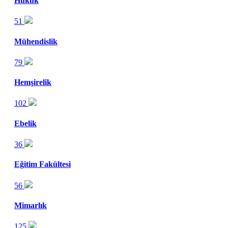
Hukuk
51
Mühendislik
79
Hemşirelik
102
Ebelik
36
Eğitim Fakültesi
56
Mimarlık
125