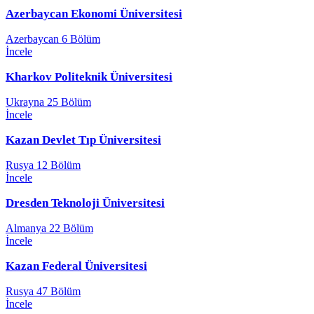
Azerbaycan Ekonomi Üniversitesi
Azerbaycan
6 Bölüm
İncele
Kharkov Politeknik Üniversitesi
Ukrayna
25 Bölüm
İncele
Kazan Devlet Tıp Üniversitesi
Rusya
12 Bölüm
İncele
Dresden Teknoloji Üniversitesi
Almanya
22 Bölüm
İncele
Kazan Federal Üniversitesi
Rusya
47 Bölüm
İncele