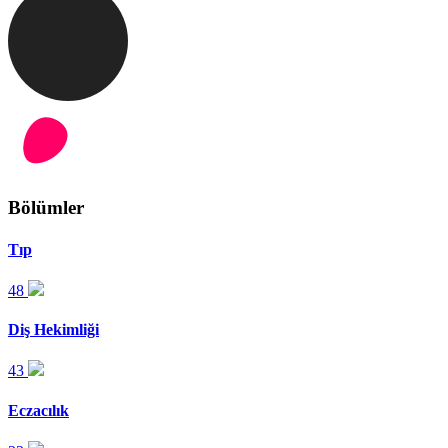
Bölümler
Tıp
48
Diş Hekimliği
43
Eczacılık