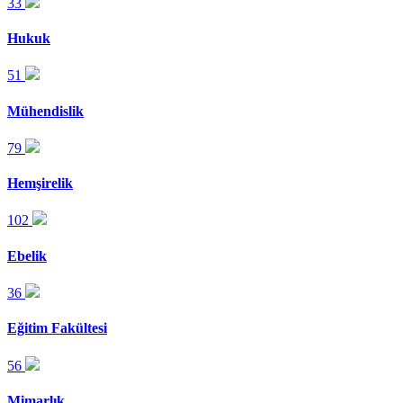
33
Hukuk
51
Mühendislik
79
Hemşirelik
102
Ebelik
36
Eğitim Fakültesi
56
Mimarlık