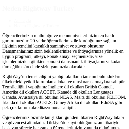
Neden Rightway Turkey
Anasayfa
Neden Rightway Turkey
Öğrencilerimizin mutluluğu ve memnuniyetleri bizim en haklı
gururumuzdur. 20 yıldır öğrencilerimiz ile kurduğumuz sağlam
ilişkinin temelini karşılıklı samimiyet ve güven oluşturur.
Danışmanlarımız sizin beklentilerinize ve ihtiyaçlarınıza yönelik en
uygun programı, ülkeyi, konaklamayı seçmenizde, vize
işlemlerinizden gittikten sonraki danışmanlık ihtiyaçlarınıza kadar
tüm eğitim sürecinde sizin yanınızda olacaktır.
RightWay’un temsilciliğini yaptığı okulların tamamı bulundukları
ülkelerdeki yetkili kurumlarca lokal ve uluslararası onaylara sahiptir.
Temsilciliğini yaptığımız İngiltere dil okulları British Council,
Amerika dil okulları ACCET, Kanada dil okulları Languages
Canada, Avustralya dil okulları NEAS, Malta dil okulları FELTOM,
İrlanda dil okulları ACELS, Güney Afrika dil okulları EduSA gibi
pek çok kurum akreditasyonuna sahiptir.
Öğrencilerimiz bizimle tanıştıkları günden itibaren RightWay takibi
ve güvencesi altındadır. Türkiye’de kayıt olduğunuz an itibariyle
başlayan süreçte her zaman öğrencilerimizin yanında olduğumuz