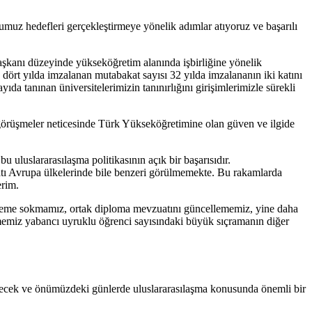
muz hedefleri gerçekleştirmeye yönelik adımlar atıyoruz ve başarılı
aşkanı düzeyinde yükseköğretim alanında işbirliğine yönelik
dört yılda imzalanan mutabakat sayısı 32 yılda imzalananın iki katını
ıda tanınan üniversitelerimizin tanınırlığını girişimlerimizle sürekli
 görüşmeler neticesinde Türk Yükseköğretimine olan güven ve ilgide
uluslararasılaşma politikasının açık bir başarısıdır.
Batı Avrupa ülkelerinde bile benzeri görülmemekte. Bu rakamlarda
erim.
steme sokmamız, ortak diploma mevzuatını güncellememiz, yine daha
memiz yabancı uyruklu öğrenci sayısındaki büyük sıçramanın diğer
 edecek ve önümüzdeki günlerde uluslararasılaşma konusunda önemli bir