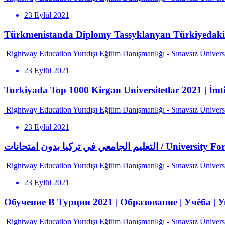
23 Eylül 2021
Türkmenistanda Diplomy Tassyklanyan Türkiyedaki 
Rightway Education Yurtdışı Eğitim Danışmanlığı - Sınavsız Ünivers
23 Eylül 2021
Turkiyada Top 1000 Kirgan Universitetlar 2021 | İmti
Rightway Education Yurtdışı Eğitim Danışmanlığı - Sınavsız Ünivers
23 Eylül 2021
التعليم الجامعي في تركيا بدون امتحانات
Rightway Education Yurtdışı Eğitim Danışmanlığı - Sınavsız Ünivers
23 Eylül 2021
Обучение В Турции 2021 | Образование | Учёба | У
Rightway Education Yurtdışı Eğitim Danışmanlığı - Sınavsız Ünivers