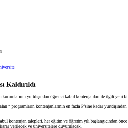
ı
iversite
ı Kaldırıldı
umlarının yurtdışından öğrenci kabul kontenjanları ile ilgili yeni bir 
 “ programların kontenjanlarının en fazla P’sine kadar yurtdışından ö
bul kontenjan talepleri, her eğitim ve öğretim yılı başlangıcından önce
karar verilecek ve üniversitelere duyurulacak.