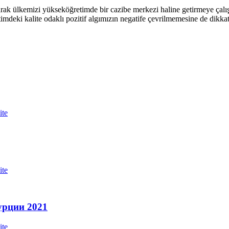
arak ülkemizi yükseköğretimde bir cazibe merkezi haline getirmeye çalı
deki kalite odaklı pozitif algımızın negatife çevrilmemesine de dikkat
ite
ite
урции 2021
ite