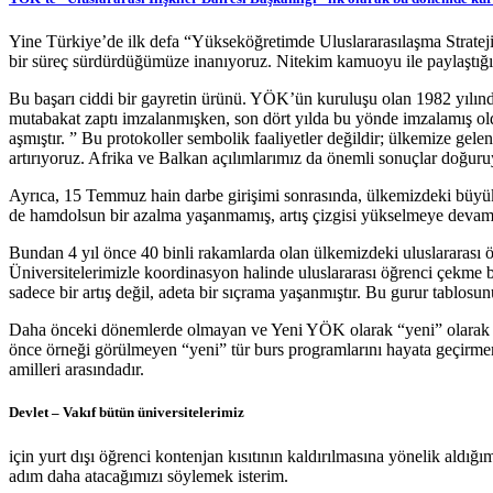
Yine Türkiye’de ilk defa “Yükseköğretimde Uluslararasılaşma Strateji
bir süreç sürdürdüğümüze inanıyoruz. Nitekim kamuoyu ile paylaştığı
Bu başarı ciddi bir gayretin ürünü. YÖK’ün kuruluşu olan 1982 yılınd
mutabakat zaptı imzalanmışken, son dört yılda bu yönde imzalamış oldu
aşmıştır. ” Bu protokoller sembolik faaliyetler değildir; ülkemize gele
artırıyoruz. Afrika ve Balkan açılımlarımız da önemli sonuçlar doğuru
Ayrıca, 15 Temmuz hain darbe girişimi sonrasında, ülkemizdeki büyüke
de hamdolsun bir azalma yaşanmamış, artış çizgisi yükselmeye devam 
Bundan 4 yıl önce 40 binli rakamlarda olan ülkemizdeki uluslararası öğ
Üniversitelerimizle koordinasyon halinde uluslararası öğrenci çekme b
sadece bir artış değil, adeta bir sıçrama yaşanmıştır. Bu gurur tablosu
Daha önceki dönemlerde olmayan ve Yeni YÖK olarak “yeni” olarak ku
önce örneği görülmeyen “yeni” tür burs programlarını hayata geçirme
amilleri arasındadır.
Devlet – Vakıf bütün üniversitelerimiz
için yurt dışı öğrenci kontenjan kısıtının kaldırılmasına yönelik al
adım daha atacağımızı söylemek isterim.