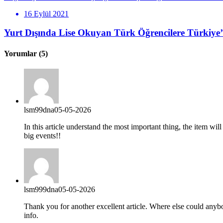
16 Eylül 2021
Yurt Dışında Lise Okuyan Türk Öğrencilere Türkiye’d
Yorumlar
(5)
lsm99dna
05-05-2026
In this article understand the most important thing, the item wil
big events!!
lsm999dna
05-05-2026
Thank you for another excellent article. Where else could anybo
info.