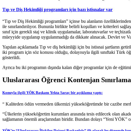
Tıp ve Diş Hekimliği programları için bazı istisnalar var
“Tıp ve Diş Hekimliği programları” içinse bu alanların özelliklerinden 
ile sınırlandırılıyor. Bununla birlikte belirli koşulları ve kriterleri s
sınıf için gerekli staj ve klinik uygulamalar, laboratuvarlar ve teçhiza
müeyyide uygulanıp uygulanmadığı da dikkate alınacak. Devlet ve Vakıf 
Yapılan açıklamada Tıp ve diş hekimliği için bu istisnai şartların geti
iki program için söz konusu olduğu, dolayısıyla ilgili sınıftaki Türk öğ
gösterildi.
Ayrıca bu iki programın dışında kalan diğer programlar için de eğitimi
Uluslararası Öğrenci Kontenjan Sınırlamas
Konuyla ilgili YÖK Başkanı Yekta Saraç bir açıklama yaptı:
“ Kaliteden ödün vermeden ülkemizi yükseköğretimde bir cazibe merkezi
“Ülkelerin yükseköğretim kurumları arasında tesis edilecek olan akadem
sağlamanın önemli araçlarından biridir. Bundan dolayı “Yeni YÖK” o
YÖK’te “Uluslararası İlişkiler Dairesi Başkanlığı” ilk olarak bu dönemde ku