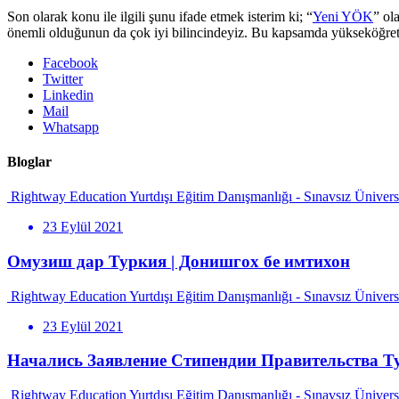
Son olarak konu ile ilgili şunu ifade etmek isterim ki; “
Yeni YÖK
” ol
önemli olduğunun da çok iyi bilincindeyiz. Bu kapsamda yükseköğretim
Facebook
Twitter
Linkedin
Mail
Whatsapp
Bloglar
Rightway Education Yurtdışı Eğitim Danışmanlığı - Sınavsız Ünivers
23 Eylül 2021
Омузиш дар Туркия | Донишгох бе имтихон
Rightway Education Yurtdışı Eğitim Danışmanlığı - Sınavsız Ünivers
23 Eylül 2021
Начались Заявление Стипендии Правительства Т
Rightway Education Yurtdışı Eğitim Danışmanlığı - Sınavsız Ünivers