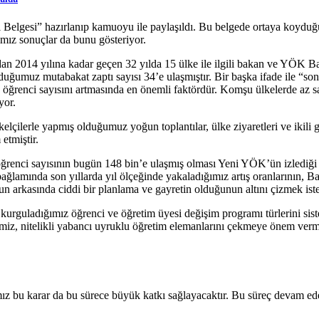
 Belgesi” hazırlanıp kamuoyu ile paylaşıldı. Bu belgede ortaya koyduğu
mız sonuçlar da bunu gösteriyor.
an 2014 yılına kadar geçen 32 yılda 15 ülke ile ilgili bakan ve YÖK B
ğumuz mutabakat zaptı sayısı 34’e ulaşmıştır. Bir başka ifade ile “son 
n öğrenci sayısını artmasında en önemli faktördür. Komşu ülkelerde az say
yor.
lçilerle yapmış olduğumuz yoğun toplantılar, ülke ziyaretleri ve ikili
etmiştir.
renci sayısının bugün 148 bin’e ulaşmış olması Yeni YÖK’ün izlediği bu 
ağlamında son yıllarda yıl ölçeğinde yakaladığımız artış oranlarının, 
nun arkasında ciddi bir planlama ve gayretin olduğunun altını çizmek ist
rguladığımız öğrenci ve öğretim üyesi değişim programı türlerini si
miz, nitelikli yabancı uyruklu öğretim elemanlarını çekmeye önem ver
dığımız bu karar da bu sürece büyük katkı sağlayacaktır. Bu süreç devam