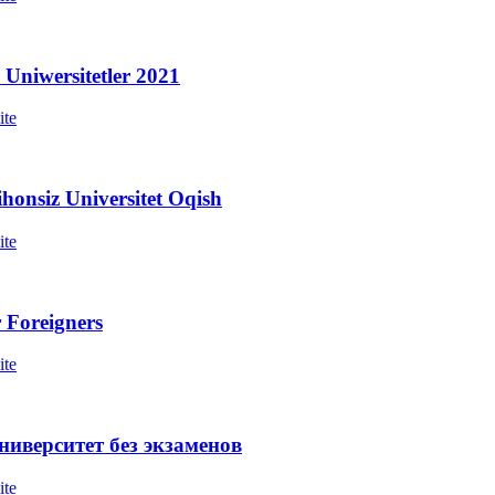
Uniwersitetler 2021
ite
honsiz Universitet Oqish
ite
 / University For Foreigners
ite
ниверситет без экзаменов
ite