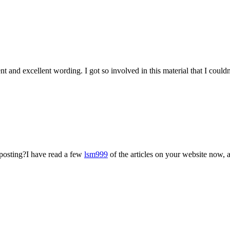
t and excellent wording. I got so involved in this material that I coul
 posting?I have read a few
lsm999
of the articles on your website now, a