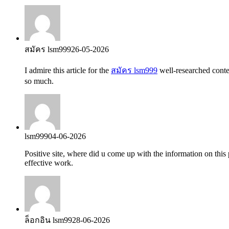
สมัคร lsm999
26-05-2026
I admire this article for the
สมัคร lsm999
well-researched conten
so much.
lsm999
04-06-2026
Positive site, where did u come up with the information on this
effective work.
ล็อกอิน lsm99
28-06-2026