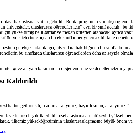
dolayı bazı istisnai şartlar getirildi. Bu iki programın yurt dışı öğrenc
ağlayan üniversiteler, uluslararası öğrenciler için” ayrı bir sınıf açarak” 
tlar için yükseltilmiş belli şartlar ve mekan kriterleri aranacak, ayrıca 
üniversitelerinde açılan bu ek sınıflar her yıl en az bir kere denetlen
rilmesinin gerekçesi olarak; geçmiş yıllara bakıldığında bir sınıfta bulun
rencilerin bu sınıflarda uluslararası öğrencilerden daha az sayıda olmalar
n niteliği ve alt yapı bakımından değerlendirme ve denetlemelerin yapıla
ı Kaldırıldı
 haline getirmek için adımlar atıyoruz, başarılı sonuçlar alıyoruz.”
ik ve bilimsel işbirlikleri, bilimsel araştırmaların düzeyini yükseltme
larak, ülkemiz yükseköğretiminin uluslararasılaşmasına büyük önem ve
ruldu