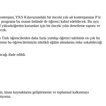
i kontenjanı, YKS Kılavuzundaki bir önceki yıla ait kontenjanının P’si
bu iki programa bu oranın üstünde de öğrenci kabul edebilecek. Bu ayrı
vakıf yükseköğretim kurumları için bir önceki yılın denetleme raporu ve
ecek.
an Türk öğrencilerden daha fazla yurtdışı öğrenci talebinin en çok bu
ının bu öğrencilerimizin nitelikli eğitim almalarını riske sokabileceği
cağı ifade edildi.
nin, insan kaynaklarını geliştirmenin ve toplumsal kalkınmayı
riyoruz.