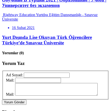
Университет без экзаменов
Rightway Education Yurtdışı Eğitim Danışmanlığı - Sınavsız
Üniversite
16 Şubat 2021
Yurt Dışında Lise Okuyan Türk Öğrencilere
Türkiye’de Sınavsız Üniversite
Yorumlar
(0)
Yorum Yaz
Ad Soyad:
Mail:
Mail:
Yorum Gönder