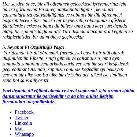
Her şeyden önce, bir dil öğrenmek gelecekteki işverenleriniz için
harika görünüyor. Bu süreç odaklanabildiğinizi, kendinizi
çalışmalarınıza adayabildiğinizi ve yabancı bir dili öğrenmeyi
başarabilecek süper harika bir beyne sahip olduğunuzu gösterir.
Şimdilerde herkes yabancı dil biliyor ama bunu kaçı yurt dışında
aldığı bir eğitimle taçlandırdı? Yurt dışında alacağınız dil eğitimi sizi
rakiplerinizden bir adım öteye geçirecektir.
5. Seyahat Et Özgürlüğü Yaşa!
Yurtdışında bir dil öğrenmek (neredeyse) büyük bir tatil olarak
düşünülebilir. Elbette, sınıfa gitmeli ve çalışmalısın, ama aynı
zamanda zamanını yeni arkadaşlarla yepyeni bir şehri keşfederek
geçirebilirsin! Aslında, kapınızın önünde keşfedilmeyi bekleyen
yepyeni bir ülke var. Bu ülke bir de Schengen ülkesi ise şimdiden
sana bol şans diliyoruz!
Yurt dışında dil eğitimi almak ve kayıt yaptırmak için uzman eğitim
danışmanlarımız ile görüşebilir ya da bize online iletişim
formundan ulaşabilirsiniz.
Facebook
Twitter
Linkedin
Mail
Whatsapp