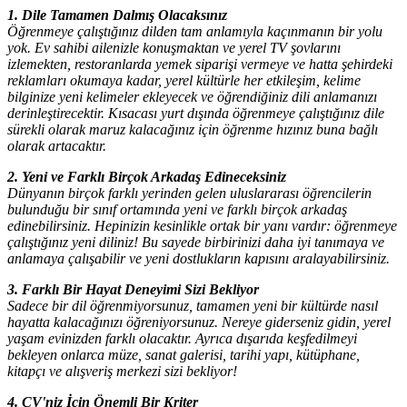
1. Dile Tamamen Dalmış Olacaksınız
Öğrenmeye çalıştığınız dilden tam anlamıyla kaçınmanın bir yolu
yok. Ev sahibi ailenizle konuşmaktan ve yerel TV şovlarını
izlemekten, restoranlarda yemek siparişi vermeye ve hatta şehirdeki
reklamları okumaya kadar, yerel kültürle her etkileşim, kelime
bilginize yeni kelimeler ekleyecek ve öğrendiğiniz dili anlamanızı
derinleştirecektir. Kısacası yurt dışında öğrenmeye çalıştığınız dile
sürekli olarak maruz kalacağınız için öğrenme hızınız buna bağlı
olarak artacaktır.
2. Yeni ve Farklı Birçok Arkadaş Edineceksiniz
Dünyanın birçok farklı yerinden gelen uluslararası öğrencilerin
bulunduğu bir sınıf ortamında yeni ve farklı birçok arkadaş
edinebilirsiniz. Hepinizin kesinlikle ortak bir yanı vardır: öğrenmeye
çalıştığınız yeni diliniz! Bu sayede birbirinizi daha iyi tanımaya ve
anlamaya çalışabilir ve yeni dostlukların kapısını aralayabilirsiniz.
3. Farklı Bir Hayat Deneyimi Sizi Bekliyor
Sadece bir dil öğrenmiyorsunuz, tamamen yeni bir kültürde nasıl
hayatta kalacağınızı öğreniyorsunuz. Nereye giderseniz gidin, yerel
yaşam evinizden farklı olacaktır. Ayrıca dışarıda keşfedilmeyi
bekleyen onlarca müze, sanat galerisi, tarihi yapı, kütüphane,
kitapçı ve alışveriş merkezi sizi bekliyor!
4. CV'niz İçin Önemli Bir Kriter