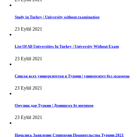
Study in Turkey | University without examination
23 Eylül 2021
List Of All Universities In Turkey | University Without Exam
23 Eylül 2021
Список всех университетов в Турции | университет без экзамена
23 Eylül 2021
Омузиш дар Туркия | Донишгох бе имтихон
23 Eylül 2021
Начались Заявление Стипендии Правительства Турции 2021