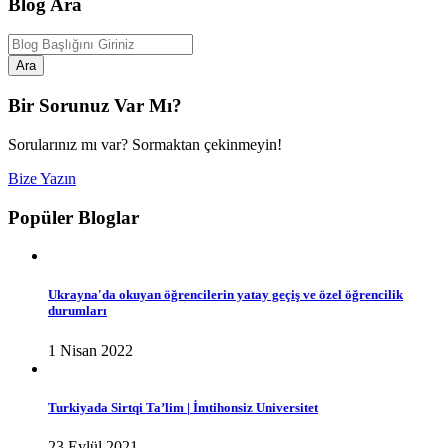
Blog Ara
Ara
Bir Sorunuz Var Mı?
Sorularınız mı var? Sormaktan çekinmeyin!
Bize Yazın
Popüler Bloglar
Ukrayna'da okuyan öğrencilerin yatay geçiş ve özel öğrencilik
durumları
1 Nisan 2022
Turkiyada Sirtqi Ta’lim | İmtihonsiz Universitet
23 Eylül 2021