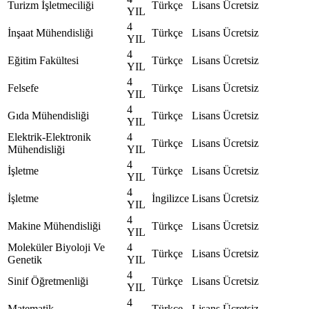
Turizm İşletmeciliği
Türkçe
Lisans
Ücretsiz
YIL
4
İnşaat Mühendisliği
Türkçe
Lisans
Ücretsiz
YIL
4
Eğitim Fakültesi
Türkçe
Lisans
Ücretsiz
YIL
4
Felsefe
Türkçe
Lisans
Ücretsiz
YIL
4
Gıda Mühendisliği
Türkçe
Lisans
Ücretsiz
YIL
Elektrik-Elektronik
4
Türkçe
Lisans
Ücretsiz
Mühendisliği
YIL
4
İşletme
Türkçe
Lisans
Ücretsiz
YIL
4
İşletme
İngilizce
Lisans
Ücretsiz
YIL
4
Makine Mühendisliği
Türkçe
Lisans
Ücretsiz
YIL
Moleküler Biyoloji Ve
4
Türkçe
Lisans
Ücretsiz
Genetik
YIL
4
Sinif Öğretmenliği
Türkçe
Lisans
Ücretsiz
YIL
4
Matematik
Türkçe
Lisans
Ücretsiz