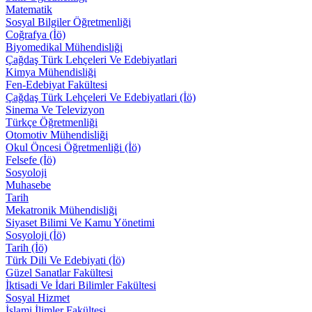
Matematik
Sosyal Bilgiler Öğretmenliği
Coğrafya (İö)
Biyomedikal Mühendisliği
Çağdaş Türk Lehçeleri Ve Edebiyatlari
Kimya Mühendisliği
Fen-Edebiyat Fakültesi
Çağdaş Türk Lehçeleri Ve Edebiyatlari (İö)
Sinema Ve Televizyon
Türkçe Öğretmenliği
Otomotiv Mühendisliği
Okul Öncesi Öğretmenliği (İö)
Felsefe (İö)
Sosyoloji
Muhasebe
Tarih
Mekatronik Mühendisliği
Siyaset Bilimi Ve Kamu Yönetimi
Sosyoloji (İö)
Tarih (İö)
Türk Dili Ve Edebiyati (İö)
Güzel Sanatlar Fakültesi
İktisadi Ve İdari Bilimler Fakültesi
Sosyal Hizmet
İslami İlimler Fakültesi