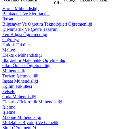
YIL
Harita Mühendisliği
Bankacılık Ve Sigortacılık
İktisat
Bilgisayar Ve Öğretim Teknolojileri Öğretmenliği
İç Mimarlık Ve Çevre Tasarımı
Fen Bilgisi Öğretmenliği
Coğrafya
Hukuk Fakültesi
Maliye
Elektrik Mühendisliği
İlköğretim Matematik Öğretmenliği
Okul Öncesi Öğretmenliği
Mühendislik
Turizm İşletmeciliği
İnşaat Mühendisliği
Eğitim Fakültesi
Felsefe
Gıda Mühendisliği
Elektrik-Elektronik Mühendisliği
İşletme
İşletme
Makine Mühendisliği
Moleküler Biyoloji Ve Genetik
Sinif Öğretmenliği