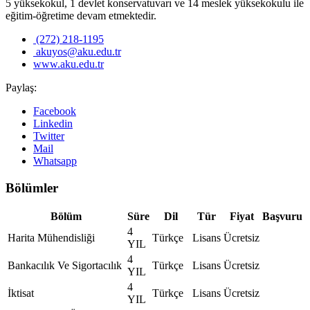
5 yüksekokul, 1 devlet konservatuvarı ve 14 meslek yüksekokulu ile
eğitim-öğretime devam etmektedir.
(272) 218-1195
akuyos@aku.edu.tr
www.aku.edu.tr
Paylaş:
Facebook
Linkedin
Twitter
Mail
Whatsapp
Bölümler
Bölüm
Süre
Dil
Tür
Fiyat
Başvuru
4
Harita Mühendisliği
Türkçe
Lisans
Ücretsiz
YIL
4
Bankacılık Ve Sigortacılık
Türkçe
Lisans
Ücretsiz
YIL
4
İktisat
Türkçe
Lisans
Ücretsiz
YIL