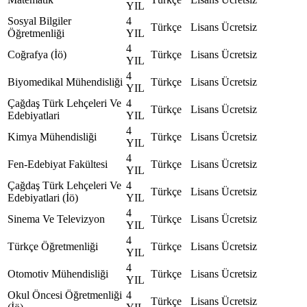
YIL
Sosyal Bilgiler
4
Türkçe
Lisans
Ücretsiz
Öğretmenliği
YIL
4
Coğrafya (İö)
Türkçe
Lisans
Ücretsiz
YIL
4
Biyomedikal Mühendisliği
Türkçe
Lisans
Ücretsiz
YIL
Çağdaş Türk Lehçeleri Ve
4
Türkçe
Lisans
Ücretsiz
Edebiyatlari
YIL
4
Kimya Mühendisliği
Türkçe
Lisans
Ücretsiz
YIL
4
Fen-Edebiyat Fakültesi
Türkçe
Lisans
Ücretsiz
YIL
Çağdaş Türk Lehçeleri Ve
4
Türkçe
Lisans
Ücretsiz
Edebiyatlari (İö)
YIL
4
Sinema Ve Televizyon
Türkçe
Lisans
Ücretsiz
YIL
4
Türkçe Öğretmenliği
Türkçe
Lisans
Ücretsiz
YIL
4
Otomotiv Mühendisliği
Türkçe
Lisans
Ücretsiz
YIL
Okul Öncesi Öğretmenliği
4
Türkçe
Lisans
Ücretsiz