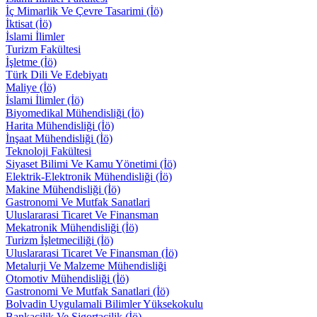
İç Mimarlik Ve Çevre Tasarimi (İö)
İktisat (İö)
İslami İlimler
Turizm Fakültesi
İşletme (İö)
Türk Dili Ve Edebiyatı
Maliye (İö)
İslami İlimler (İö)
Biyomedikal Mühendisliği (İö)
Harita Mühendisliği (İö)
İnşaat Mühendisliği (İö)
Teknoloji Fakültesi
Siyaset Bilimi Ve Kamu Yönetimi (İö)
Elektrik-Elektronik Mühendisliği (İö)
Makine Mühendisliği (İö)
Gastronomi Ve Mutfak Sanatlari
Uluslararasi Ticaret Ve Finansman
Mekatronik Mühendisliği (İö)
Turizm İşletmeciliği (İö)
Uluslararasi Ticaret Ve Finansman (İö)
Metalurji Ve Malzeme Mühendisliği
Otomotiv Mühendisliği (İö)
Gastronomi Ve Mutfak Sanatlari (İö)
Bolvadin Uygulamali Bilimler Yüksekokulu
Bankacilik Ve Sigortacilik (İö)