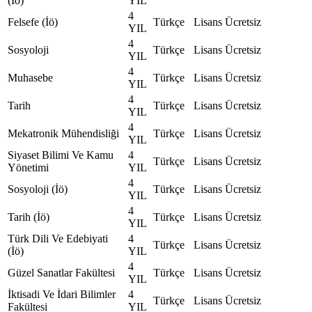
(İö)
YIL
4
Felsefe (İö)
Türkçe
Lisans
Ücretsiz
YIL
4
Sosyoloji
Türkçe
Lisans
Ücretsiz
YIL
4
Muhasebe
Türkçe
Lisans
Ücretsiz
YIL
4
Tarih
Türkçe
Lisans
Ücretsiz
YIL
4
Mekatronik Mühendisliği
Türkçe
Lisans
Ücretsiz
YIL
Siyaset Bilimi Ve Kamu
4
Türkçe
Lisans
Ücretsiz
Yönetimi
YIL
4
Sosyoloji (İö)
Türkçe
Lisans
Ücretsiz
YIL
4
Tarih (İö)
Türkçe
Lisans
Ücretsiz
YIL
Türk Dili Ve Edebiyati
4
Türkçe
Lisans
Ücretsiz
(İö)
YIL
4
Güzel Sanatlar Fakültesi
Türkçe
Lisans
Ücretsiz
YIL
İktisadi Ve İdari Bilimler
4
Türkçe
Lisans
Ücretsiz
Fakültesi
YIL