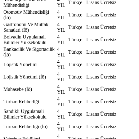
Türkçe
Lisans
Ücretsiz
Mühendisliği
YIL
Otomotiv Mühendisliği
4
Türkçe
Lisans
Ücretsiz
(İö)
YIL
Gastronomi Ve Mutfak
4
Türkçe
Lisans
Ücretsiz
Sanatlari (İö)
YIL
Bolvadin Uygulamali
4
Türkçe
Lisans
Ücretsiz
Bilimler Yüksekokulu
YIL
Bankacilik Ve Sigortacilik
4
Türkçe
Lisans
Ücretsiz
(İö)
YIL
4
Lojistik Yönetimi
Türkçe
Lisans
Ücretsiz
YIL
4
Lojistik Yönetimi (İö)
Türkçe
Lisans
Ücretsiz
YIL
4
Muhasebe (İö)
Türkçe
Lisans
Ücretsiz
YIL
4
Turizm Rehberliği
Türkçe
Lisans
Ücretsiz
YIL
Sandikli Uygulamali
4
Türkçe
Lisans
Ücretsiz
Bilimler Yüksekokulu
YIL
4
Turizm Rehberliği (İö)
Türkçe
Lisans
Ücretsiz
YIL
4
Veteriner Fakültesi
Türkçe
Lisans
Ücretsiz