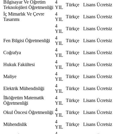
Bilgisayar Ve Öğretim
4
Türkçe
Lisans
Ücretsiz
Teknolojileri Öğretmenliği
YIL
İç Mimarlık Ve Çevre
4
Türkçe
Lisans
Ücretsiz
Tasarımı
YIL
4
Türkçe
Lisans
Ücretsiz
YIL
4
Fen Bilgisi Öğretmenliği
Türkçe
Lisans
Ücretsiz
YIL
4
Coğrafya
Türkçe
Lisans
Ücretsiz
YIL
4
Hukuk Fakültesi
Türkçe
Lisans
Ücretsiz
YIL
4
Maliye
Türkçe
Lisans
Ücretsiz
YIL
4
Elektrik Mühendisliği
Türkçe
Lisans
Ücretsiz
YIL
İlköğretim Matematik
4
Türkçe
Lisans
Ücretsiz
Öğretmenliği
YIL
4
Okul Öncesi Öğretmenliği
Türkçe
Lisans
Ücretsiz
YIL
4
Mühendislik
Türkçe
Lisans
Ücretsiz
YIL
4