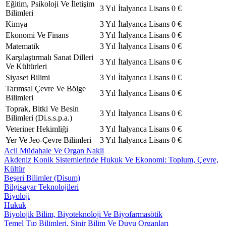
Eğitim, Psikoloji Ve İletişim
3 Yıl
İtalyanca
Lisans
0 €
Bilimleri
Kimya
3 Yıl
İtalyanca
Lisans
0 €
Ekonomi Ve Finans
3 Yıl
İtalyanca
Lisans
0 €
Matematik
3 Yıl
İtalyanca
Lisans
0 €
Karşılaştırmalı Sanat Dilleri
3 Yıl
İtalyanca
Lisans
0 €
Ve Kültürleri
Siyaset Bilimi
3 Yıl
İtalyanca
Lisans
0 €
Tarımsal Çevre Ve Bölge
3 Yıl
İtalyanca
Lisans
0 €
Bilimleri
Toprak, Bitki Ve Besin
3 Yıl
İtalyanca
Lisans
0 €
Bilimleri (Di.s.s.p.a.)
Veteriner Hekimliği
3 Yıl
İtalyanca
Lisans
0 €
Yer Ve Jeo-Çevre Bilimleri
3 Yıl
İtalyanca
Lisans
0 €
Acil Müdahale Ve Organ Nakli
Akdeniz Konik Sistemlerinde Hukuk Ve Ekonomi: Toplum, Çevre,
Kültür
Beşeri Bilimler (Disum)
Bilgisayar Teknolojileri
Biyoloji
Hukuk
Biyolojik Bilim, Biyoteknoloji Ve Biyofarmasötik
Temel Tıp Bilimleri, Sinir Bilim Ve Duyu Organları