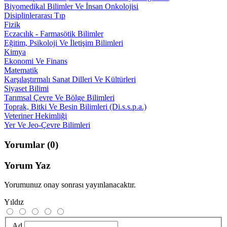
Biyomedikal Bilimler Ve İnsan Onkolojisi
Disiplinlerarası Tıp
Fizik
Eczacılık - Farmasötik Bilimler
Eğitim, Psikoloji Ve İletişim Bilimleri
Kimya
Ekonomi Ve Finans
Matematik
Karşılaştırmalı Sanat Dilleri Ve Kültürleri
Siyaset Bilimi
Tarımsal Çevre Ve Bölge Bilimleri
Toprak, Bitki Ve Besin Bilimleri (Di.s.s.p.a.)
Veteriner Hekimliği
Yer Ve Jeo-Çevre Bilimleri
Yorumlar
(0)
Yorum Yaz
Yorumunuz onay sonrası yayınlanacaktır.
Yıldız
Ad