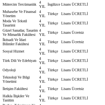
4
Mütercim Tercümanlık
İngilizce
Lisans
ÜCRETLİ
YIL
Muhasebe Ve Finansal
4
Türkçe
Lisans
ÜCRETLİ
Yönetim
YIL
Moda Ve Tekstil
4
Türkçe
Lisans
ÜCRETLİ
Tasarimi
YIL
Güzel Sanatlar, Tasarim
4
Türkçe
Lisans
Ücretsiz
Ve Mimarlik Fakültesi
YIL
İktisadi Ve İdari
4
Türkçe
Lisans
Ücretsiz
Bilimler Fakültesi
YIL
4
Sosyal Hizmet
Türkçe
Lisans
ÜCRETLİ
YIL
4
Türk Dili Ve Edebiyatı
Türkçe
Lisans
ÜCRETLİ
YIL
4
Odyoloji
Türkçe
Lisans
ÜCRETLİ
YIL
Teknoloji Ve Bilgi
4
Türkçe
Lisans
ÜCRETLİ
Yönetimi
YIL
4
İletişim Fakültesi
Türkçe
Lisans
Ücretsiz
YIL
Halkla İlişkiler Ve
4
Türkçe
Lisans
ÜCRETLİ
Tanitim
YIL