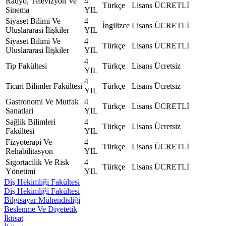
Radyo, Televizyon Ve
4
Türkçe
Lisans
ÜCRETLİ
Sinema
YIL
Siyaset Bilimi Ve
4
İngilizce
Lisans
ÜCRETLİ
Uluslararasi İlişkiler
YIL
Siyaset Bilimi Ve
4
Türkçe
Lisans
ÜCRETLİ
Uluslararasi İlişkiler
YIL
4
Tip Fakültesi
Türkçe
Lisans
Ücretsiz
YIL
4
Ticari Bilimler Fakültesi
Türkçe
Lisans
Ücretsiz
YIL
Gastronomi Ve Mutfak
4
Türkçe
Lisans
ÜCRETLİ
Sanatlari
YIL
Sağlik Bilimleri
4
Türkçe
Lisans
Ücretsiz
Fakültesi
YIL
Fizyoterapi Ve
4
Türkçe
Lisans
ÜCRETLİ
Rehabilitasyon
YIL
Sigortacilik Ve Risk
4
Türkçe
Lisans
ÜCRETLİ
Yönetimi
YIL
Diş Hekimliği Fakültesi
Diş Hekimliği Fakültesi
Bilgisayar Mühendisliği
Beslenme Ve Diyetetik
İktisat