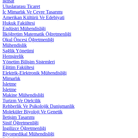
İktisat
Uluslararası Ticaret
İç Mimarlık Ve Çevre Tasarımı
Amerikan Kültürü Ve Edebiyati
Hukuk Fakültesi
Endüstri Mühendisliği
İlköğretim Matematik Öğretmenliği
Okul Öncesi Öğretmenliği
Mühendislik
Sağlik Yönetimi
Hemşirelik
Yönetim Bilişim Sistemleri
Eğitim Fakültesi
Elektrik-Elektronik Mühendisliği
Mimarlık
İşletme
İşletme
Makine Mühendisliği
Turizm Ve Otelcilik
Rehberlik Ve Psikolojik Danişmanlik
Moleküler Biyoloji Ve Genetik
İletişim Tasarımı
Sinif Öğretmenliği
İngilizce Öğretmenliği
Biyomedikal Mühendisliği