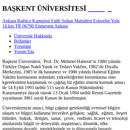
BAŞKENT ÜNİVERSİTESİ
Türkiye
Ankara Bağlıca Kampüsü Fatih Sultan Mahallesi Eskişehir Yolu
18.km TR 06790 Etimesgut Ankara
Üniversite Hakkında
Bölümler
Yorumlar
Yorum Yaz
Başkent Üniversitesi, Prof. Dr. Mehmet Haberal’ın 1980 yılında
Türkiye Organ Nakli Yanık ve Tedavi Vakfını, 1982’de Diyaliz
Merkezini, 1985’te ilk hastaneyi ve 1986 yılında Haberal Eğitim
Vakfını kurmasının ardından; yükseköğretim kurumlarına olan
kgereksinimi karşılamak ve çağdaş bir eğitim sistemi kurmak amacı
ile 14 Eylül 1993 tarihli 515 sayılı Kanun Hükmündeki
Kararnameye dayalı olarak 13 Ocak 1994 tarihli Resmi Gazetede
yayınlanan 3961 sayılı Kanun ile kurulmuştur.
Üniversitemizin amacı, bilgi çağının gerektirdiği evrensel bilgiye
ulaşım ve bilgiyi kullanma becerileri gelişkin; sağlık, eğitim, beşeri
bilimler, hukuk, iletişim, sanat, çevre, endüstri, ticaret ve teknoloji
alanlarında bilgili ve deneyimli; araştırmacı, dinamik, ülke
sorunlarına duyarlı; mesleklerinde ve iş dünyasında başarılı;