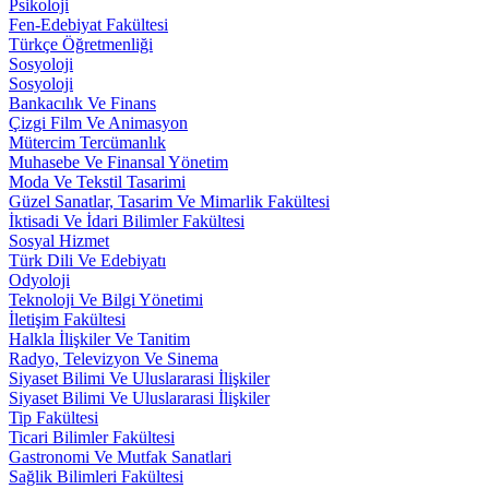
Psikoloji
Fen-Edebiyat Fakültesi
Türkçe Öğretmenliği
Sosyoloji
Sosyoloji
Bankacılık Ve Finans
Çizgi Film Ve Animasyon
Mütercim Tercümanlık
Muhasebe Ve Finansal Yönetim
Moda Ve Tekstil Tasarimi
Güzel Sanatlar, Tasarim Ve Mimarlik Fakültesi
İktisadi Ve İdari Bilimler Fakültesi
Sosyal Hizmet
Türk Dili Ve Edebiyatı
Odyoloji
Teknoloji Ve Bilgi Yönetimi
İletişim Fakültesi
Halkla İlişkiler Ve Tanitim
Radyo, Televizyon Ve Sinema
Siyaset Bilimi Ve Uluslararasi İlişkiler
Siyaset Bilimi Ve Uluslararasi İlişkiler
Tip Fakültesi
Ticari Bilimler Fakültesi
Gastronomi Ve Mutfak Sanatlari
Sağlik Bilimleri Fakültesi