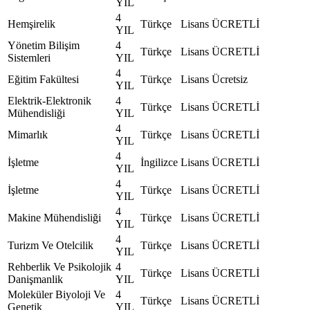
YIL
4
Hemşirelik
Türkçe
Lisans
ÜCRETLİ
YIL
Yönetim Bilişim
4
Türkçe
Lisans
ÜCRETLİ
Sistemleri
YIL
4
Eğitim Fakültesi
Türkçe
Lisans
Ücretsiz
YIL
Elektrik-Elektronik
4
Türkçe
Lisans
ÜCRETLİ
Mühendisliği
YIL
4
Mimarlık
Türkçe
Lisans
ÜCRETLİ
YIL
4
İşletme
İngilizce
Lisans
ÜCRETLİ
YIL
4
İşletme
Türkçe
Lisans
ÜCRETLİ
YIL
4
Makine Mühendisliği
Türkçe
Lisans
ÜCRETLİ
YIL
4
Turizm Ve Otelcilik
Türkçe
Lisans
ÜCRETLİ
YIL
Rehberlik Ve Psikolojik
4
Türkçe
Lisans
ÜCRETLİ
Danişmanlik
YIL
Moleküler Biyoloji Ve
4
Türkçe
Lisans
ÜCRETLİ
Genetik
YIL