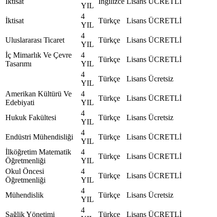
İktisat
İngilizce
Lisans
ÜCRETLİ
YIL
4
İktisat
Türkçe
Lisans
ÜCRETLİ
YIL
4
Uluslararası Ticaret
Türkçe
Lisans
ÜCRETLİ
YIL
İç Mimarlık Ve Çevre
4
Türkçe
Lisans
ÜCRETLİ
Tasarımı
YIL
4
Türkçe
Lisans
Ücretsiz
YIL
Amerikan Kültürü Ve
4
Türkçe
Lisans
ÜCRETLİ
Edebiyati
YIL
4
Hukuk Fakültesi
Türkçe
Lisans
Ücretsiz
YIL
4
Endüstri Mühendisliği
Türkçe
Lisans
ÜCRETLİ
YIL
İlköğretim Matematik
4
Türkçe
Lisans
ÜCRETLİ
Öğretmenliği
YIL
Okul Öncesi
4
Türkçe
Lisans
ÜCRETLİ
Öğretmenliği
YIL
4
Mühendislik
Türkçe
Lisans
Ücretsiz
YIL
4
Sağlik Yönetimi
Türkçe
Lisans
ÜCRETLİ