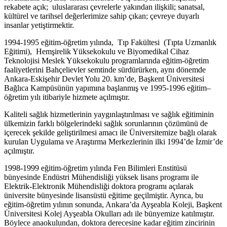
rekabete açık; uluslararası çevrelerle yakından ilişkili; sanatsal,
kültürel ve tarihsel değerlerimize sahip çıkan; çevreye duyarlı
insanlar yetiştirmektir.
1994-1995 eğitim-öğretim yılında, Tıp Fakültesi (Tıpta Uzmanlık
Eğitimi), Hemşirelik Yüksekokulu ve Biyomedikal Cihaz
Teknolojisi Meslek Yüksekokulu programlarında eğitim-öğretim
faaliyetlerini Bahçelievler semtinde sürdürürken, aynı dönemde
Ankara-Eskişehir Devlet Yolu 20. km’de, Başkent Üniversitesi
Bağlıca Kampüsünün yapımına başlanmış ve 1995-1996 eğitim–
öğretim yılı itibariyle hizmete açılmıştır.
Kaliteli sağlık hizmetlerinin yaygınlaştırılması ve sağlık eğitiminin
ülkemizin farklı bölgelerindeki sağlık sorunlarının çözümünü de
içerecek şekilde geliştirilmesi amacı ile Üniversitemize bağlı olarak
kurulan Uygulama ve Araştırma Merkezlerinin ilki 1994’de İzmir’de
açılmıştır.
1998-1999 eğitim-öğretim yılında Fen Bilimleri Enstitüsü
bünyesinde Endüstri Mühendisliği yüksek lisans programı ile
Elektrik-Elektronik Mühendisliği doktora programı açılarak
üniversite bünyesinde lisansüstü eğitime geçilmiştir. Ayrıca, bu
eğitim-öğretim yılının sonunda, Ankara’da Ayşeabla Koleji, Başkent
Üniversitesi Kolej Ayşeabla Okulları adı ile bünyemize katılmıştır.
Böylece anaokulundan, doktora derecesine kadar eğitim zincirinin