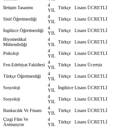
4
İletişim Tasarımı
Türkçe
Lisans
ÜCRETLİ
YIL
4
Sinif Öğretmenliği
Türkçe
Lisans
ÜCRETLİ
YIL
4
İngilizce Öğretmenliği
Türkçe
Lisans
ÜCRETLİ
YIL
Biyomedikal
4
Türkçe
Lisans
ÜCRETLİ
Mühendisliği
YIL
4
Psikoloji
Türkçe
Lisans
ÜCRETLİ
YIL
4
Fen-Edebiyat Fakültesi
Türkçe
Lisans
Ücretsiz
YIL
4
Türkçe Öğretmenliği
Türkçe
Lisans
ÜCRETLİ
YIL
4
Sosyoloji
İngilizce
Lisans
ÜCRETLİ
YIL
4
Sosyoloji
Türkçe
Lisans
ÜCRETLİ
YIL
4
Bankacılık Ve Finans
Türkçe
Lisans
ÜCRETLİ
YIL
Çizgi Film Ve
4
Türkçe
Lisans
ÜCRETLİ
Animasyon
YIL