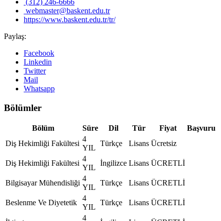
(312) 246-6666
webmaster@baskent.edu.tr
https://www.baskent.edu.tr/tr/
Paylaş:
Facebook
Linkedin
Twitter
Mail
Whatsapp
Bölümler
Bölüm
Süre
Dil
Tür
Fiyat
Başvuru
4
Diş Hekimliği Fakültesi
Türkçe
Lisans
Ücretsiz
YIL
4
Diş Hekimliği Fakültesi
İngilizce
Lisans
ÜCRETLİ
YIL
4
Bilgisayar Mühendisliği
Türkçe
Lisans
ÜCRETLİ
YIL
4
Beslenme Ve Diyetetik
Türkçe
Lisans
ÜCRETLİ
YIL
4