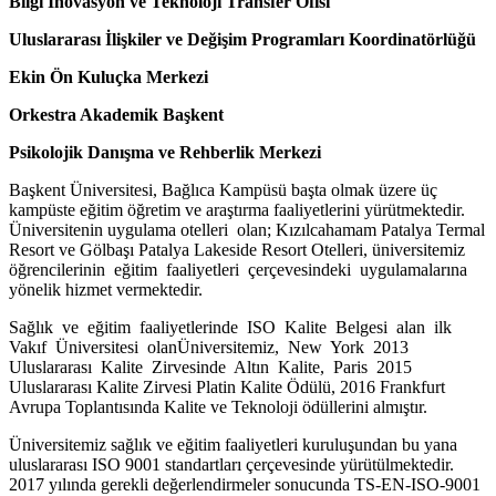
Bilgi İnovasyon ve Teknoloji Transfer Ofisi
Uluslararası İlişkiler ve Değişim Programları Koordinatörlüğü
Ekin Ön Kuluçka Merkezi
Orkestra Akademik Başkent
Psikolojik Danışma ve Rehberlik Merkezi
Başkent Üniversitesi, Bağlıca Kampüsü başta olmak üzere üç
kampüste eğitim öğretim ve araştırma faaliyetlerini yürütmektedir.
Üniversitenin uygulama otelleri olan; Kızılcahamam Patalya Termal
Resort ve Gölbaşı Patalya Lakeside Resort Otelleri, üniversitemiz
öğrencilerinin eğitim faaliyetleri çerçevesindeki uygulamalarına
yönelik hizmet vermektedir.
Sağlık ve eğitim faaliyetlerinde ISO Kalite Belgesi alan ilk
Vakıf Üniversitesi olanÜniversitemiz, New York 2013
Uluslararası Kalite Zirvesinde Altın Kalite, Paris 2015
Uluslararası Kalite Zirvesi Platin Kalite Ödülü, 2016 Frankfurt
Avrupa Toplantısında Kalite ve Teknoloji ödüllerini almıştır.
Üniversitemiz sağlık ve eğitim faaliyetleri kuruluşundan bu yana
uluslararası ISO 9001 standartları çerçevesinde yürütülmektedir.
2017 yılında gerekli değerlendirmeler sonucunda TS-EN-ISO-9001