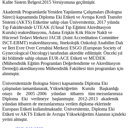
Kalite Sistem Belgesi:2015 Versiyonuna geçilmiştir.
Akademik Programlarda Yeniden Yapılanma Çalışmaları (Bologna
Süreci) kapsamında Diploma Eki Etiketi ve Avrupa Kredi Transfer
Sistemi (AKTS) Etiketine sahip olan Üniversitemiz, 2017 yılında
Tıp Fakültesinde UTEAK (Ulusal Tıp Eğitimi Akreditasyon
Kurulu) reakreditasyonu, Adana Erişkin Kök Hücre Nakli ve
Hücresel Tedavi Merkezi JACIE (Joint Accreditation Committee
ISCT-EBMT) reakreditasyonu, Jinekolojik Onkoloji Anabilim Dalı
ve İleri Evre Over Cerrahisi Merkezi ESGO (European Society of
Gynecological Oncology) tarafından akredite edilmiştir. Önceki yıl
iki bölümde sahip olunan EUR-ACE Etiketi ve MÜDEK
(Mühendislik Eğitim Programları Değerlendirme ve Akreditasyon
Derneği) akreditasyonu Mühendislik Fakültesi tüm programları için
alınmıştır.
Üniversitemizde Bologna Süreci kapsamında Diploma Eki
çalışmaları tamamlanarak, Yükseköğretim Kurulu Başkanlığı
onayı ile 2005 -2006 yılından itibaren tüm mezunlarımıza
Diploma Eki verilmeye başlanmıştır. 2012-2013 akademik
yılından itibaren de mezunlarımıza verilen diploma eklerinde
Europass Etiketi kullanılmaktadır. Üniversitemiz, Diploma Eki
Etiketi ve AKTS Etiketi ile Avrupa Yükseköğretim Alanının içindeki
yerini almıştır.