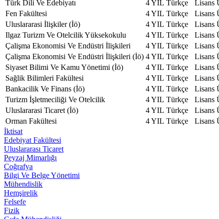
Türk Dili Ve Edebiyatı
4 YIL
Türkçe
Lisans
Fen Fakültesi
4 YIL
Türkçe
Lisans
Uluslararasi İlişkiler (İö)
4 YIL
Türkçe
Lisans
Ilgaz Turizm Ve Otelcilik Yüksekokulu
4 YIL
Türkçe
Lisans
Çalişma Ekonomisi Ve Endüstri İlişkileri
4 YIL
Türkçe
Lisans
Çalişma Ekonomisi Ve Endüstri İlişkileri (İö)
4 YIL
Türkçe
Lisans
Siyaset Bilimi Ve Kamu Yönetimi (İö)
4 YIL
Türkçe
Lisans
Sağlik Bilimleri Fakültesi
4 YIL
Türkçe
Lisans
Bankacilik Ve Finans (İö)
4 YIL
Türkçe
Lisans
Turizm İşletmeciliği Ve Otelcilik
4 YIL
Türkçe
Lisans
Uluslararasi Ticaret (İö)
4 YIL
Türkçe
Lisans
Orman Fakültesi
4 YIL
Türkçe
Lisans
İktisat
Edebiyat Fakültesi
Uluslararası Ticaret
Peyzaj Mimarlığı
Coğrafya
Bilgi Ve Belge Yönetimi
Mühendislik
Hemşirelik
Felsefe
Fizik