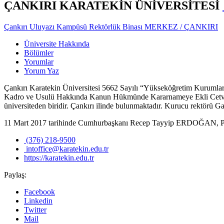
ÇANKIRI KARATEKİN ÜNİVERSİTESİ
Çankırı Uluyazı Kampüsü Rektörlük Binası MERKEZ / ÇANKIRI
Üniversite Hakkında
Bölümler
Yorumlar
Yorum Yaz
Çankırı Karatekin Üniversitesi 5662 Sayılı “Yükseköğretim Kuruml
Kadro ve Usulü Hakkında Kanun Hükmünde Kararnameye Ekli Cetvelle
üniversiteden biridir. Çankırı ilinde bulunmaktadır. Kurucu rektörü Ga
11 Mart 2017 tarihinde Cumhurbaşkanı Recep Tayyip ERDOĞAN, Prof.
(376) 218-9500
intoffice@karatekin.edu.tr
https://karatekin.edu.tr
Paylaş:
Facebook
Linkedin
Twitter
Mail