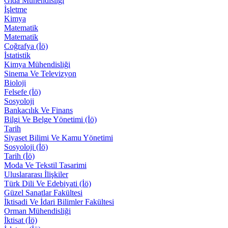
Gıda Mühendisliği
İşletme
Kimya
Matematik
Matematik
Coğrafya (İö)
İstatistik
Kimya Mühendisliği
Sinema Ve Televizyon
Bioloji
Felsefe (İö)
Sosyoloji
Bankacılık Ve Finans
Bilgi Ve Belge Yönetimi (İö)
Tarih
Siyaset Bilimi Ve Kamu Yönetimi
Sosyoloji (İö)
Tarih (İö)
Moda Ve Tekstil Tasarimi
Uluslararası İlişkiler
Türk Dili Ve Edebiyati (İö)
Güzel Sanatlar Fakültesi
İktisadi Ve İdari Bilimler Fakültesi
Orman Mühendisliği
İktisat (İö)