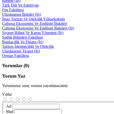
İşletme (İö)
Türk Dili Ve Edebiyatı
Fen Fakültesi
Uluslararasi İlişkiler (İö)
Ilgaz Turizm Ve Otelcilik Yüksekokulu
Çalişma Ekonomisi Ve Endüstri İlişkileri
Çalişma Ekonomisi Ve Endüstri İlişkileri (İö)
Siyaset Bilimi Ve Kamu Yönetimi (İö)
Sağlik Bilimleri Fakültesi
Bankacilik Ve Finans (İö)
Turizm İşletmeciliği Ve Otelcilik
Uluslararasi Ticaret (İö)
Orman Fakültesi
Yorumlar
(0)
Yorum Yaz
Yorumunuz onay sonrası yayınlanacaktır.
Yıldız
Ad
Mail