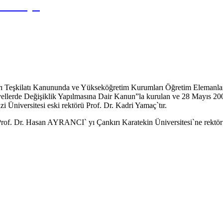
Türkiye
arı Teşkilatı Kanununda ve Yükseköğretim Kurumları Öğretim Eleman
rde Değişiklik Yapılmasına Dair Kanun”la kurulan ve 28 Mayıs 2007
zi Üniversitesi eski rektörü Prof. Dr. Kadri Yamaç`tır.
 Dr. Hasan AYRANCI` yı Çankırı Karatekin Üniversitesi`ne rektör ol