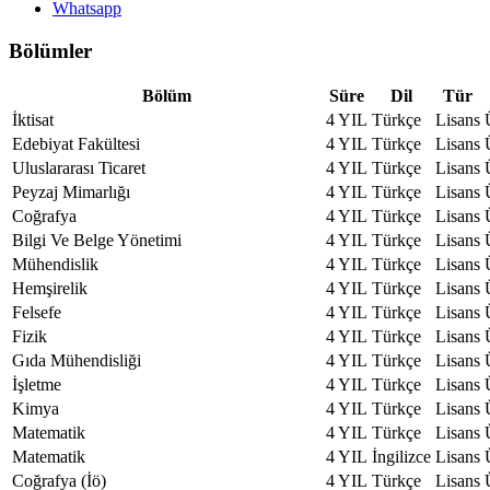
Whatsapp
Bölümler
Bölüm
Süre
Dil
Tür
İktisat
4 YIL
Türkçe
Lisans
Edebiyat Fakültesi
4 YIL
Türkçe
Lisans
Uluslararası Ticaret
4 YIL
Türkçe
Lisans
Peyzaj Mimarlığı
4 YIL
Türkçe
Lisans
Coğrafya
4 YIL
Türkçe
Lisans
Bilgi Ve Belge Yönetimi
4 YIL
Türkçe
Lisans
Mühendislik
4 YIL
Türkçe
Lisans
Hemşirelik
4 YIL
Türkçe
Lisans
Felsefe
4 YIL
Türkçe
Lisans
Fizik
4 YIL
Türkçe
Lisans
Gıda Mühendisliği
4 YIL
Türkçe
Lisans
İşletme
4 YIL
Türkçe
Lisans
Kimya
4 YIL
Türkçe
Lisans
Matematik
4 YIL
Türkçe
Lisans
Matematik
4 YIL
İngilizce
Lisans
Coğrafya (İö)
4 YIL
Türkçe
Lisans