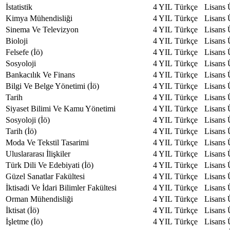
İstatistik
4 YIL
Türkçe
Lisans
Kimya Mühendisliği
4 YIL
Türkçe
Lisans
Sinema Ve Televizyon
4 YIL
Türkçe
Lisans
Bioloji
4 YIL
Türkçe
Lisans
Felsefe (İö)
4 YIL
Türkçe
Lisans
Sosyoloji
4 YIL
Türkçe
Lisans
Bankacılık Ve Finans
4 YIL
Türkçe
Lisans
Bilgi Ve Belge Yönetimi (İö)
4 YIL
Türkçe
Lisans
Tarih
4 YIL
Türkçe
Lisans
Siyaset Bilimi Ve Kamu Yönetimi
4 YIL
Türkçe
Lisans
Sosyoloji (İö)
4 YIL
Türkçe
Lisans
Tarih (İö)
4 YIL
Türkçe
Lisans
Moda Ve Tekstil Tasarimi
4 YIL
Türkçe
Lisans
Uluslararası İlişkiler
4 YIL
Türkçe
Lisans
Türk Dili Ve Edebiyati (İö)
4 YIL
Türkçe
Lisans
Güzel Sanatlar Fakültesi
4 YIL
Türkçe
Lisans
İktisadi Ve İdari Bilimler Fakültesi
4 YIL
Türkçe
Lisans
Orman Mühendisliği
4 YIL
Türkçe
Lisans
İktisat (İö)
4 YIL
Türkçe
Lisans
İşletme (İö)
4 YIL
Türkçe
Lisans