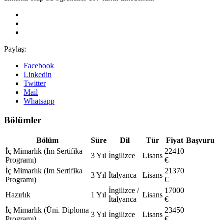
Paylaş:
Facebook
Linkedin
Twitter
Mail
Whatsapp
Bölümler
Bölüm
Süre
Dil
Tür
Fiyat
Başvuru
İç Mimarlık (Im Sertifika
22410
3 Yıl
İngilizce
Lisans
Programı)
€
İç Mimarlık (Im Sertifika
21370
3 Yıl
İtalyanca
Lisans
Programı)
€
İngilizce /
17000
Hazırlık
1 Yıl
Lisans
İtalyanca
€
İç Mimarlık (Üni. Diploma
23450
3 Yıl
İngilizce
Lisans
Programı)
€