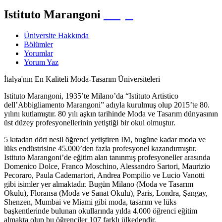
Istituto Marangoni
İtalya
Üniversite Hakkında
Bölümler
Yorumlar
Yorum Yaz
İtalya'nın En Kaliteli Moda-Tasarım Üniversiteleri
Istituto Marangoni, 1935’te Milano’da “Istituto Artistico
dell’Abbigliamento Marangoni” adıyla kurulmuş olup 2015’te 80.
yılını kutlamıştır. 80 yılı aşkın tarihinde Moda ve Tasarım dünyasının
üst düzey profesyonellerinin yetiştiği bir okul olmuştur.
5 kıtadan dört nesil öğrenci yetiştiren IM, bugüne kadar moda ve
lüks endüstrisine 45.000’den fazla profesyonel kazandırmıştır.
Istituto Marangoni’de eğitim alan tanınmış profesyoneller arasında
Domenico Dolce, Franco Moschino, Alessandro Sartori, Maurizio
Pecoraro, Paula Cademartori, Andrea Pompilio ve Lucio Vanotti
gibi isimler yer almaktadır. Bugün Milano (Moda ve Tasarım
Okulu), Floransa (Moda ve Sanat Okulu), Paris, Londra, Şangay,
Shenzen, Mumbai ve Miami gibi moda, tasarım ve lüks
başkentlerinde bulunan okullarında yılda 4.000 öğrenci eğitim
almakta olup bu öğrenciler 107 farklı ülkedendir.