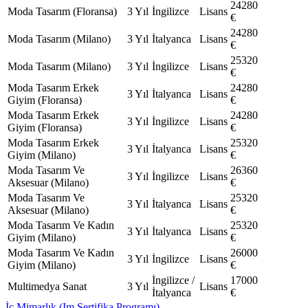
24280
Moda Tasarım (Floransa)
3 Yıl
İngilizce
Lisans
€
24280
Moda Tasarım (Milano)
3 Yıl
İtalyanca
Lisans
€
25320
Moda Tasarım (Milano)
3 Yıl
İngilizce
Lisans
€
Moda Tasarım Erkek
24280
3 Yıl
İtalyanca
Lisans
Giyim (Floransa)
€
Moda Tasarım Erkek
24280
3 Yıl
İngilizce
Lisans
Giyim (Floransa)
€
Moda Tasarım Erkek
25320
3 Yıl
İtalyanca
Lisans
Giyim (Milano)
€
Moda Tasarım Ve
26360
3 Yıl
İngilizce
Lisans
Aksesuar (Milano)
€
Moda Tasarım Ve
25320
3 Yıl
İtalyanca
Lisans
Aksesuar (Milano)
€
Moda Tasarım Ve Kadın
25320
3 Yıl
İtalyanca
Lisans
Giyim (Milano)
€
Moda Tasarım Ve Kadın
26000
3 Yıl
İngilizce
Lisans
Giyim (Milano)
€
İngilizce /
17000
Multimedya Sanat
3 Yıl
Lisans
İtalyanca
€
İç Mimarlık (Im Sertifika Programı)