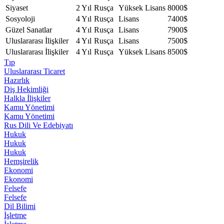
Siyaset
2 Yıl
Rusça
Yüksek Lisans
8000$
Sosyoloji
4 Yıl
Rusça
Lisans
7400$
Güzel Sanatlar
4 Yıl
Rusça
Lisans
7900$
Uluslararası İlişkiler
4 Yıl
Rusça
Lisans
7500$
Uluslararası İlişkiler
4 Yıl
Rusça
Yüksek Lisans
8500$
Tıp
Uluslararası Ticaret
Hazırlık
Diş Hekimliği
Halkla İlişkiler
Kamu Yönetimi
Kamu Yönetimi
Rus Dili Ve Edebiyatı
Hukuk
Hukuk
Hukuk
Hemşirelik
Ekonomi
Ekonomi
Felsefe
Felsefe
Dil Bilimi
İşletme