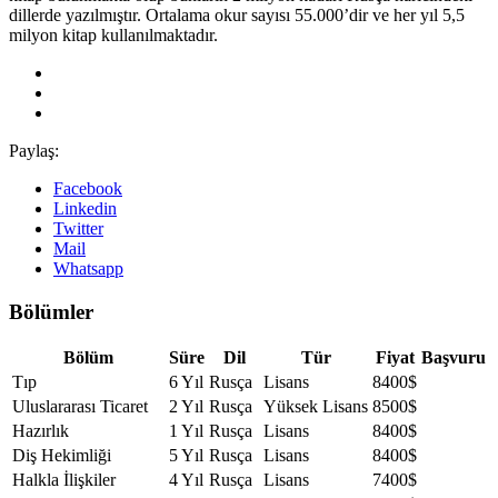
dillerde yazılmıştır. Ortalama okur sayısı 55.000’dir ve her yıl 5,5
milyon kitap kullanılmaktadır.
Paylaş:
Facebook
Linkedin
Twitter
Mail
Whatsapp
Bölümler
Bölüm
Süre
Dil
Tür
Fiyat
Başvuru
Tıp
6 Yıl
Rusça
Lisans
8400$
Uluslararası Ticaret
2 Yıl
Rusça
Yüksek Lisans
8500$
Hazırlık
1 Yıl
Rusça
Lisans
8400$
Diş Hekimliği
5 Yıl
Rusça
Lisans
8400$
Halkla İlişkiler
4 Yıl
Rusça
Lisans
7400$