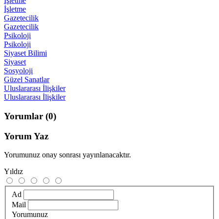
İşletme
İşletme
Gazetecilik
Gazetecilik
Psikoloji
Psikoloji
Siyaset Bilimi
Siyaset
Sosyoloji
Güzel Sanatlar
Uluslararası İlişkiler
Uluslararası İlişkiler
Yorumlar
(0)
Yorum Yaz
Yorumunuz onay sonrası yayınlanacaktır.
Yıldız
Ad
Mail
Yorumunuz