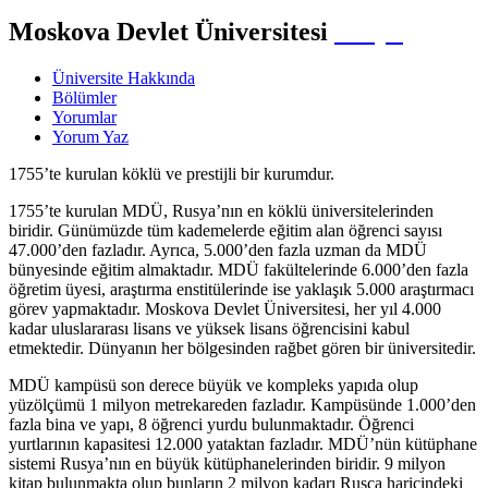
Moskova Devlet Üniversitesi
Rusya
Üniversite Hakkında
Bölümler
Yorumlar
Yorum Yaz
1755’te kurulan köklü ve prestijli bir kurumdur.
1755’te kurulan MDÜ, Rusya’nın en köklü üniversitelerinden
biridir. Günümüzde tüm kademelerde eğitim alan öğrenci sayısı
47.000’den fazladır. Ayrıca, 5.000’den fazla uzman da MDÜ
bünyesinde eğitim almaktadır. MDÜ fakültelerinde 6.000’den fazla
öğretim üyesi, araştırma enstitülerinde ise yaklaşık 5.000 araştırmacı
görev yapmaktadır. Moskova Devlet Üniversitesi, her yıl 4.000
kadar uluslararası lisans ve yüksek lisans öğrencisini kabul
etmektedir. Dünyanın her bölgesinden rağbet gören bir üniversitedir.
MDÜ kampüsü son derece büyük ve kompleks yapıda olup
yüzölçümü 1 milyon metrekareden fazladır. Kampüsünde 1.000’den
fazla bina ve yapı, 8 öğrenci yurdu bulunmaktadır. Öğrenci
yurtlarının kapasitesi 12.000 yataktan fazladır. MDÜ’nün kütüphane
sistemi Rusya’nın en büyük kütüphanelerinden biridir. 9 milyon
kitap bulunmakta olup bunların 2 milyon kadarı Rusça haricindeki