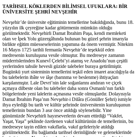
TARİHSEL KÖKLERDEN BİLİMSEL UFUKLARA: BİR
ÜNİVERSİTE ŞEHRİ NEVŞEHİR
Nevşehir’de üniversite eğitiminin temellerine bakıldığında, bunu 18.
yüzyılın ilk çeyreğine kadar götürmenin mümkün olduğu
görülmektedir. Nevşehirli Damat İbrahim Paşa, kendi memleketi
olan ve İpek Yolu güzergâhında bulunan bu güzel şehrin imarıyla
birlikte eğitim müesseselerinin yapımına da önem vermiştir. Nitekim
16 Mayıs 1725 tarihli fermanla Nevşehir’de teşekkül eden
medresenin kuruluşuna vesile olmuştur. Bu medreseye zamanın
müderrislerinden Kunevî Çelebi’yi atamış ve Anadolu’nun çeşitli
yerlerinden tahsile hevesli güzide talebeler buraya getirilmiştir.
Bugünkü yurt sisteminin temellerini teşkil eden imaret aracılığıyla da
bu talebelerin ibâte ve iâşe (barınma ve beslenme) ihtiyaçları
karşılanmıştır. Lale Devri’nin lale soğanlarını andıran ve çiçek
açmaya dilbeste olan bu talebeler daha sonra Osmanlı’nın farklı
bölgelerinde yeni lalelerin açmasına vesile olmuşlardır. Dolayısıyla
Damat İbrahim Paşa’nın Nevşehir-i Dilâra (Gönüller Şehri) ismiyle
ihya eylediği bu tarih ve kültür şehrinde üniversitenin kuruluşunun
temellerinin bundan 3 asır önce atıldığı söylenebilir. Yine
günümüzde Nevşehirli hayırseverlerin devam ettirdiği “Vakfet,
Yaşat, Yaşa” şeklinde özetlenen vakıf kültürünün de temellerinin, bu
medreseye tayin edilen vakıflarla, vakıf gelirleriyle atıldığı
görülmektedir. Bu bağlamda tarihsel derinliğinde ve geleneklerinde