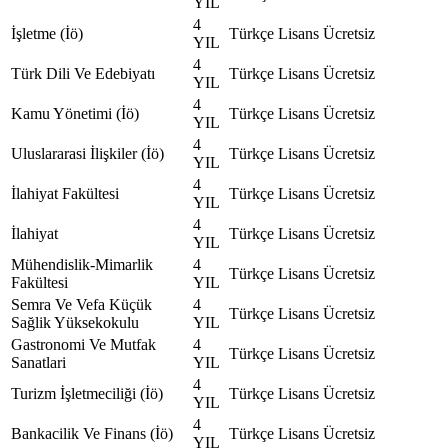
YIL
4
İşletme (İö)
Türkçe
Lisans
Ücretsiz
YIL
4
Türk Dili Ve Edebiyatı
Türkçe
Lisans
Ücretsiz
YIL
4
Kamu Yönetimi (İö)
Türkçe
Lisans
Ücretsiz
YIL
4
Uluslararasi İlişkiler (İö)
Türkçe
Lisans
Ücretsiz
YIL
4
İlahiyat Fakültesi
Türkçe
Lisans
Ücretsiz
YIL
4
İlahiyat
Türkçe
Lisans
Ücretsiz
YIL
Mühendislik-Mimarlik
4
Türkçe
Lisans
Ücretsiz
Fakültesi
YIL
Semra Ve Vefa Küçük
4
Türkçe
Lisans
Ücretsiz
Sağlik Yüksekokulu
YIL
Gastronomi Ve Mutfak
4
Türkçe
Lisans
Ücretsiz
Sanatlari
YIL
4
Turizm İşletmeciliği (İö)
Türkçe
Lisans
Ücretsiz
YIL
4
Bankacilik Ve Finans (İö)
Türkçe
Lisans
Ücretsiz
YIL