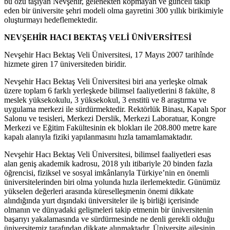
bu özü taşıyan Nevşehir, gelenekten kopmayan ve günceli takip
eden bir üniversite şehri modeli olma gayretini 300 yıllık birikimiyle
oluşturmayı hedeflemektedir.
NEVŞEHİR HACI BEKTAŞ VELİ ÜNİVERSİTESİ
Nevşehir Hacı Bektaş Veli Üniversitesi, 17 Mayıs 2007 tarihînde
hizmete giren 17 üniversiteden biridir.
Nevşehir Hacı Bektaş Veli Üniversitesi biri ana yerleşke olmak
üzere toplam 6 farklı yerleşkede bilimsel faaliyetlerini 8 fakülte, 8
meslek yüksekokulu, 3 yüksekokul, 3 enstitü ve 8 araştırma ve
uygulama merkezi ile sürdürmektedir. Rektörlük Binası, Kapalı Spor
Salonu ve tesisleri, Merkezi Derslik, Merkezi Laboratuar, Kongre
Merkezi ve Eğitim Fakültesinin ek blokları ile 208.800 metre kare
kapalı alanıyla fiziki yapılanmasını hızla tamamlamaktadır.
Nevşehir Hacı Bektaş Veli Üniversitesi, bilimsel faaliyetleri esas
alan geniş akademik kadrosu, 2018 yılı itibariyle 20 binden fazla
öğrencisi, fiziksel ve sosyal imkânlarıyla Türkiye’nin en önemli
üniversitelerinden biri olma yolunda hızla ilerlemektedir. Günümüz
yükselen değerleri arasında küreselleşmenin önemi dikkate
alındığında yurt dışındaki üniversiteler ile iş birliği içerisinde
olmanın ve dünyadaki gelişmeleri takip etmenin bir üniversitenin
başarıyı yakalamasında ve sürdürmesinde ne denli gerekli olduğu
üniversitemiz tarafından dikkate alınmaktadır. Üniversite ailesinin