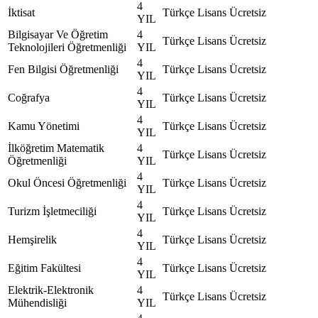
4
İktisat
Türkçe
Lisans
Ücretsiz
YIL
Bilgisayar Ve Öğretim
4
Türkçe
Lisans
Ücretsiz
Teknolojileri Öğretmenliği
YIL
4
Fen Bilgisi Öğretmenliği
Türkçe
Lisans
Ücretsiz
YIL
4
Coğrafya
Türkçe
Lisans
Ücretsiz
YIL
4
Kamu Yönetimi
Türkçe
Lisans
Ücretsiz
YIL
İlköğretim Matematik
4
Türkçe
Lisans
Ücretsiz
Öğretmenliği
YIL
4
Okul Öncesi Öğretmenliği
Türkçe
Lisans
Ücretsiz
YIL
4
Turizm İşletmeciliği
Türkçe
Lisans
Ücretsiz
YIL
4
Hemşirelik
Türkçe
Lisans
Ücretsiz
YIL
4
Eğitim Fakültesi
Türkçe
Lisans
Ücretsiz
YIL
Elektrik-Elektronik
4
Türkçe
Lisans
Ücretsiz
Mühendisliği
YIL