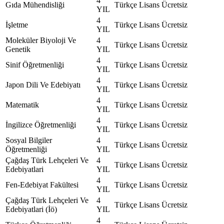
4
Gıda Mühendisliği
Türkçe
Lisans
Ücretsiz
YIL
4
İşletme
Türkçe
Lisans
Ücretsiz
YIL
Moleküler Biyoloji Ve
4
Türkçe
Lisans
Ücretsiz
Genetik
YIL
4
Sinif Öğretmenliği
Türkçe
Lisans
Ücretsiz
YIL
4
Japon Dili Ve Edebiyatı
Türkçe
Lisans
Ücretsiz
YIL
4
Matematik
Türkçe
Lisans
Ücretsiz
YIL
4
İngilizce Öğretmenliği
Türkçe
Lisans
Ücretsiz
YIL
Sosyal Bilgiler
4
Türkçe
Lisans
Ücretsiz
Öğretmenliği
YIL
Çağdaş Türk Lehçeleri Ve
4
Türkçe
Lisans
Ücretsiz
Edebiyatlari
YIL
4
Fen-Edebiyat Fakültesi
Türkçe
Lisans
Ücretsiz
YIL
Çağdaş Türk Lehçeleri Ve
4
Türkçe
Lisans
Ücretsiz
Edebiyatlari (İö)
YIL
4