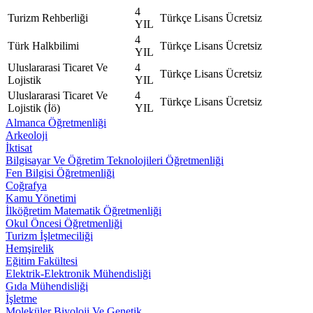
4
Turizm Rehberliği
Türkçe
Lisans
Ücretsiz
YIL
4
Türk Halkbilimi
Türkçe
Lisans
Ücretsiz
YIL
Uluslararasi Ticaret Ve
4
Türkçe
Lisans
Ücretsiz
Lojistik
YIL
Uluslararasi Ticaret Ve
4
Türkçe
Lisans
Ücretsiz
Lojistik (İö)
YIL
Almanca Öğretmenliği
Arkeoloji
İktisat
Bilgisayar Ve Öğretim Teknolojileri Öğretmenliği
Fen Bilgisi Öğretmenliği
Coğrafya
Kamu Yönetimi
İlköğretim Matematik Öğretmenliği
Okul Öncesi Öğretmenliği
Turizm İşletmeciliği
Hemşirelik
Eğitim Fakültesi
Elektrik-Elektronik Mühendisliği
Gıda Mühendisliği
İşletme
Moleküler Biyoloji Ve Genetik