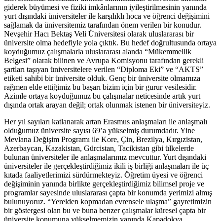
giderek büyümesi ve fiziki imkânlarının iyileştirilmesinin yanında
yurt dışındaki üniversiteler ile karşılıklı hoca ve öğrenci değişimini
sağlamak da üniversitemiz tarafından önem verilen bir konudur.
Nevşehir Hacı Bektaş Veli Üniversitesi olarak uluslararası bir
üniversite olma hedefiyle yola çıktık. Bu hedef doğrultusunda ortaya
koyduğumuz çalışmalarla uluslararası alanda “Mükemmellik
Belgesi” olarak bilinen ve Avrupa Komisyonu tarafından gerekli
şartları taşıyan üniversitelere verilen “Diploma Eki” ve “AKTS”
etiketi sahibi bir üniversite olduk. Genç bir üniversite olmamıza
rağmen elde ettiğimiz bu başarı bizim için bir gurur vesilesidir.
Azimle ortaya koyduğumuz bu çalışmalar neticesinde artık yurt
dışında ortak arayan değil; ortak olunmak istenen bir üniversiteyiz.
Her yıl sayıları katlanarak artan Erasmus anlaşmaları ile anlaşmalı
olduğumuz üniversite sayısı 69’a yükselmiş durumdadır. Yine
Mevlana Değişim Programı ile Kore, Çin, Brezilya, Kırgızistan,
Azerbaycan, Kazakistan, Gürcistan, Tacikistan gibi ülkelerde
bulunan üniversiteler ile anlaşmalarımız mevcuttur. Yurt dışındaki
üniversiteler ile gerçekleştirdiğimiz ikili iş birliği anlaşmaları ile üç
kıtada faaliyetlerimizi sürdürmekteyiz. Öğretim üyesi ve öğrenci
değişiminin yanında birlikte gerçekleştirdiğimiz bilimsel proje ve
programlar sayesinde uluslararası çapta bir konumda yerimizi almış
bulunuyoruz. “Yerelden kopmadan evrensele ulaşma” gayretimizin
bir göstergesi olan bu ve buna benzer çalışmalar küresel çapta bir
üniversite konumuna yükselmemizin yanında Kapadokya