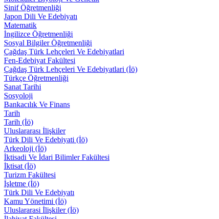
Sinif Öğretmenliği
Japon Dili Ve Edebiyatı
Matematik
İngilizce Öğretmenliği
Sosyal Bilgiler Öğretmenliği
Çağdaş Türk Lehçeleri Ve Edebiyatlari
Fen-Edebiyat Fakültesi
Çağdaş Türk Lehçeleri Ve Edebiyatlari (İö)
Türkçe Öğretmenliği
Sanat Tarihi
Sosyoloji
Bankacılık Ve Finans
Tarih
Tarih (İö)
Uluslararası İlişkiler
Türk Dili Ve Edebiyati (İö)
Arkeoloji (İö)
İktisadi Ve İdari Bilimler Fakültesi
İktisat (İö)
Turizm Fakültesi
İşletme (İö)
Türk Dili Ve Edebiyatı
Kamu Yönetimi (İö)
Uluslararasi İlişkiler (İö)
İlahiyat Fakültesi