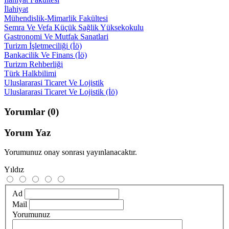
İlahiyat
Mühendislik-Mimarlik Fakültesi
Semra Ve Vefa Küçük Sağlik Yüksekokulu
Gastronomi Ve Mutfak Sanatlari
Turizm İşletmeciliği (İö)
Bankacilik Ve Finans (İö)
Turizm Rehberliği
Türk Halkbilimi
Uluslararasi Ticaret Ve Lojistik
Uluslararasi Ticaret Ve Lojistik (İö)
Yorumlar
(0)
Yorum Yaz
Yorumunuz onay sonrası yayınlanacaktır.
Yıldız
Ad
Mail
Yorumunuz