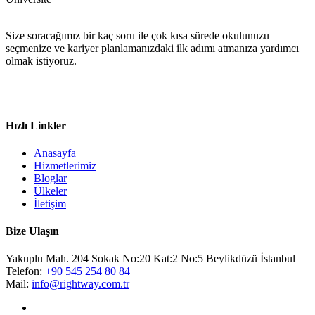
Size soracağımız bir kaç soru ile çok kısa sürede okulunuzu
seçmenize ve kariyer planlamanızdaki ilk adımı atmanıza yardımcı
olmak istiyoruz.
Hızlı Linkler
Anasayfa
Hizmetlerimiz
Bloglar
Ülkeler
İletişim
Bize Ulaşın
Yakuplu Mah. 204 Sokak No:20 Kat:2 No:5 Beylikdüzü İstanbul
Telefon:
+90 545 254 80 84
Mail:
info@rightway.com.tr