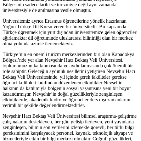
Bölgesinin sadece tarihi ve turizmiyle değil aynı zamanda
üniversitesiyle de anılmasına vesile olmuştur.
Üniversitemiz ayrıca Erasmus öğrencilerine yönelik hazırlanan
Yoğun Türkçe Dil Kursu veren bir üniversitedir. Bu kapsamda
Türkçe öğrenmek için yurt dışından üniversitemize gelen öğrencileri
ağırlamakta; dil öğretiminde uluslararası bilinirliği olan bir merkez
olma yolunda azimle ilerlemekteyiz.
Türkiye’nin en önemli turizm merkezlerinden biri olan Kapadokya
Bölgesi’nde yer alan Nevşehir Hacı Bektaş Veli Üniversitesi,
toplumumuzun kalkınmasında ve aydınlanmasında çok önemli bir
role sahiptir. Geleceğin aydınlık nesillerini yetiştiren Nevşehir Hacı
Bektaş Veli Üniversitesinde, yıl içinde gerek fakülteler gerekse
öğrenci kulüpleri tarafından düzenlenen etkinlikler Nevşehir
halkının da katılımıyla bölgenin sosyal yaşantısına yeni bir boyut
kazandırmıştır. Nevşehir’in doğal güzellikleriyle zenginleşen
etkinliklerde, akademik kadro ve öğrenciler ders dışı zamanlarını
verimli bir şekilde değerlendirmektedirler.
Nevşehir Hacı Bektaş Veli Üniversitesi bilimsel araştırma-geliştirme
çalışmalarını destekleyen, her gün gelişip ilerleyen, yeni yayınlarla
zenginleşen, bilimin son verilerini izlemekle görevli, her türlü bilgi
gereksinimini karşılayacak personel, kaynak, teknolojik altyapı ve
hizmetleriyle etkin bir bilgi merkezi olmaktır. Coğrafi güzellikleri,