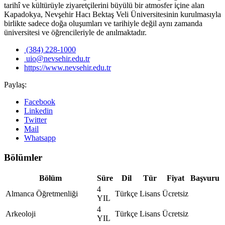
tarihî ve kültürüyle ziyaretçilerini büyülü bir atmosfer içine alan
Kapadokya, Nevşehir Hacı Bektaş Veli Üniversitesinin kurulmasıyla
birlikte sadece doğa oluşumları ve tarihiyle değil aynı zamanda
üniversitesi ve öğrencileriyle de anılmaktadır.
(384) 228-1000
uio@nevsehir.edu.tr
https://www.nevsehir.edu.tr
Paylaş:
Facebook
Linkedin
Twitter
Mail
Whatsapp
Bölümler
Bölüm
Süre
Dil
Tür
Fiyat
Başvuru
4
Almanca Öğretmenliği
Türkçe
Lisans
Ücretsiz
YIL
4
Arkeoloji
Türkçe
Lisans
Ücretsiz
YIL