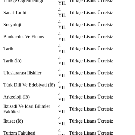
Türkçe Öğretmenliği
Türkçe
Lisans
Ücretsiz
YIL
4
Sanat Tarihi
Türkçe
Lisans
Ücretsiz
YIL
4
Sosyoloji
Türkçe
Lisans
Ücretsiz
YIL
4
Bankacılık Ve Finans
Türkçe
Lisans
Ücretsiz
YIL
4
Tarih
Türkçe
Lisans
Ücretsiz
YIL
4
Tarih (İö)
Türkçe
Lisans
Ücretsiz
YIL
4
Uluslararası İlişkiler
Türkçe
Lisans
Ücretsiz
YIL
4
Türk Dili Ve Edebiyati (İö)
Türkçe
Lisans
Ücretsiz
YIL
4
Arkeoloji (İö)
Türkçe
Lisans
Ücretsiz
YIL
İktisadi Ve İdari Bilimler
4
Türkçe
Lisans
Ücretsiz
Fakültesi
YIL
4
İktisat (İö)
Türkçe
Lisans
Ücretsiz
YIL
4
Turizm Fakültesi
Türkçe
Lisans
Ücretsiz