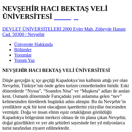
NEVŞEHİR HACI BEKTAŞ VELİ
ÜNİVERSİTESİ
Türkiye
DEVLET ÜNİVERSİTELERİ 2000 Evler Mah. Zübeyde Hanım
Cad. 50300 / Nevşehir
Üniversite Hakkında
Bölümler
Yorumlar
Yorum Yaz
NEVŞEHİR HACI BEKTAŞ VELİ ÜNİVERSİTESİ
Düşle gerçeğin iç içe geçtiği Kapadokya’nın kalbinin attığı yer olan
Nevşehir, Türkiye’nin önde gelen turizm cennetlerinden biridir. Eski
dönemlerde “Nyssa”, “Soandos Nisa” ve “Muşkera” adları ile anılan
kent, Osmanlı döneminde Farsçadaki yeni anlamına gelen “nev”
kelimesinden türetilerek bugünkü adını almıştır. Bu da Nevşehir’in
yeniliklere açık bir kent olacağının işaretlerini yüzyıllar öncesinden
vermiştir. Doğa ve insan elinin eşsiz ortaklığının görüldüğü
Kapadokya bölgesinin merkezi olması ile ön plana çıkan Nevşehir,
doğal güzellikleri ve yer altı şehirleri sayesinde her yıl milyonlarca
turist tarafından ziyaret edilmektedir.