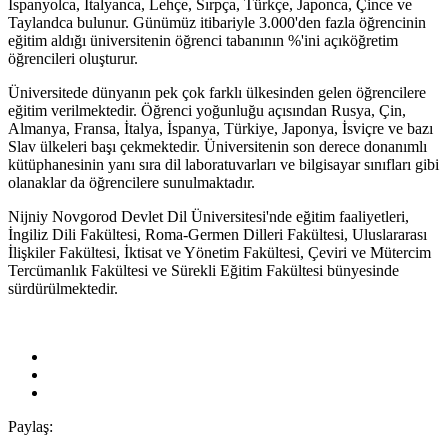
İspanyolca, İtalyanca, Lehçe, Sırpça, Türkçe, Japonca, Çince ve
Taylandca bulunur. Günümüz itibariyle 3.000'den fazla öğrencinin
eğitim aldığı üniversitenin öğrenci tabanının %'ini açıköğretim
öğrencileri oluşturur.
Üniversitede dünyanın pek çok farklı ülkesinden gelen öğrencilere
eğitim verilmektedir. Öğrenci yoğunluğu açısından Rusya, Çin,
Almanya, Fransa, İtalya, İspanya, Türkiye, Japonya, İsviçre ve bazı
Slav ülkeleri başı çekmektedir. Üniversitenin son derece donanımlı
kütüphanesinin yanı sıra dil laboratuvarları ve bilgisayar sınıfları gibi
olanaklar da öğrencilere sunulmaktadır.
Nijniy Novgorod Devlet Dil Üniversitesi'nde eğitim faaliyetleri,
İngiliz Dili Fakültesi, Roma-Germen Dilleri Fakültesi, Uluslararası
İlişkiler Fakültesi, İktisat ve Yönetim Fakültesi, Çeviri ve Mütercim
Tercümanlık Fakültesi ve Sürekli Eğitim Fakültesi bünyesinde
sürdürülmektedir.
Paylaş: