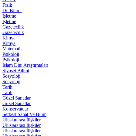
Fizik
Dil Bilimi
İşletme
İşletme
Gazetecilik
Gazetecilik
Kimya
Kimya
Matematik
Psikoloji
Psikoloji
İslam Dini Araştırmaları
Siyaset Bilimi
Sosyoloji
Sosyoloji
Tarih
Tarih
Güzel Sanatlar
Güzel Sanatlar
Konservatuar
Serbest Sanat Ve Bilim
Uluslararası İlişkiler
Uluslararası İlişkiler
Uluslararası İlişkiler