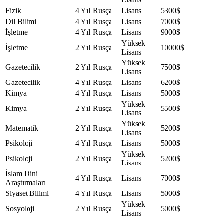
Fizik
4 Yıl
Rusça
Lisans
5300$
Dil Bilimi
4 Yıl
Rusça
Lisans
7000$
İşletme
4 Yıl
Rusça
Lisans
9000$
Yüksek
İşletme
2 Yıl
Rusça
10000$
Lisans
Yüksek
Gazetecilik
2 Yıl
Rusça
7500$
Lisans
Gazetecilik
4 Yıl
Rusça
Lisans
6200$
Kimya
4 Yıl
Rusça
Lisans
5000$
Yüksek
Kimya
2 Yıl
Rusça
5500$
Lisans
Yüksek
Matematik
2 Yıl
Rusça
5200$
Lisans
Psikoloji
4 Yıl
Rusça
Lisans
5000$
Yüksek
Psikoloji
2 Yıl
Rusça
5200$
Lisans
İslam Dini
4 Yıl
Rusça
Lisans
7000$
Araştırmaları
Siyaset Bilimi
4 Yıl
Rusça
Lisans
5000$
Yüksek
Sosyoloji
2 Yıl
Rusça
5000$
Lisans