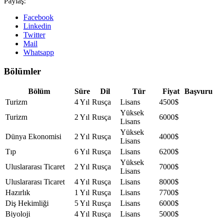
Paylaş:
Facebook
Linkedin
Twitter
Mail
Whatsapp
Bölümler
Bölüm
Süre
Dil
Tür
Fiyat
Başvuru
Turizm
4 Yıl
Rusça
Lisans
4500$
Yüksek
Turizm
2 Yıl
Rusça
6000$
Lisans
Yüksek
Dünya Ekonomisi
2 Yıl
Rusça
4000$
Lisans
Tıp
6 Yıl
Rusça
Lisans
6200$
Yüksek
Uluslararası Ticaret
2 Yıl
Rusça
7000$
Lisans
Uluslararası Ticaret
4 Yıl
Rusça
Lisans
8000$
Hazırlık
1 Yıl
Rusça
Lisans
7700$
Diş Hekimliği
5 Yıl
Rusça
Lisans
6000$
Biyoloji
4 Yıl
Rusça
Lisans
5000$