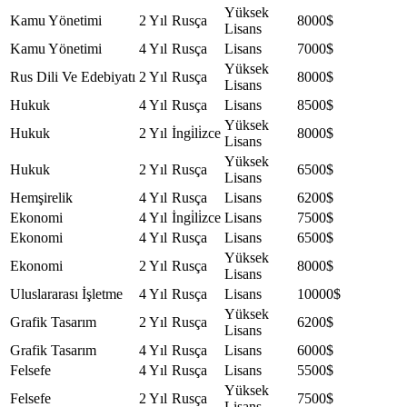
Yüksek
Kamu Yönetimi
2 Yıl
Rusça
8000$
Lisans
Kamu Yönetimi
4 Yıl
Rusça
Lisans
7000$
Yüksek
Rus Dili Ve Edebiyatı
2 Yıl
Rusça
8000$
Lisans
Hukuk
4 Yıl
Rusça
Lisans
8500$
Yüksek
Hukuk
2 Yıl
İngi̇li̇zce
8000$
Lisans
Yüksek
Hukuk
2 Yıl
Rusça
6500$
Lisans
Hemşirelik
4 Yıl
Rusça
Lisans
6200$
Ekonomi
4 Yıl
İngi̇li̇zce
Lisans
7500$
Ekonomi
4 Yıl
Rusça
Lisans
6500$
Yüksek
Ekonomi
2 Yıl
Rusça
8000$
Lisans
Uluslararası İşletme
4 Yıl
Rusça
Lisans
10000$
Yüksek
Grafik Tasarım
2 Yıl
Rusça
6200$
Lisans
Grafik Tasarım
4 Yıl
Rusça
Lisans
6000$
Felsefe
4 Yıl
Rusça
Lisans
5500$
Yüksek
Felsefe
2 Yıl
Rusça
7500$
Lisans