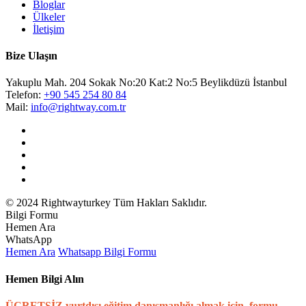
Bloglar
Ülkeler
İletişim
Bize Ulaşın
Yakuplu Mah. 204 Sokak No:20 Kat:2 No:5 Beylikdüzü İstanbul
Telefon:
+90 545 254 80 84
Mail:
info@rightway.com.tr
© 2024 Rightwayturkey Tüm Hakları Saklıdır.
Bilgi Formu
Hemen Ara
WhatsApp
Hemen Ara
Whatsapp
Bilgi Formu
Hemen Bilgi Alın
ÜCRETSİZ yurtdışı eğitim danışmanlığı almak için, formu