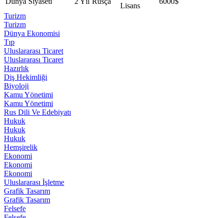
Dünya Siyaseti
2 Yıl
Rusça
6000$
Lisans
Turizm
Turizm
Dünya Ekonomisi
Tıp
Uluslararası Ticaret
Uluslararası Ticaret
Hazırlık
Diş Hekimliği
Biyoloji
Kamu Yönetimi
Kamu Yönetimi
Rus Dili Ve Edebiyatı
Hukuk
Hukuk
Hukuk
Hemşirelik
Ekonomi
Ekonomi
Ekonomi
Uluslararası İşletme
Grafik Tasarım
Grafik Tasarım
Felsefe
Felsefe