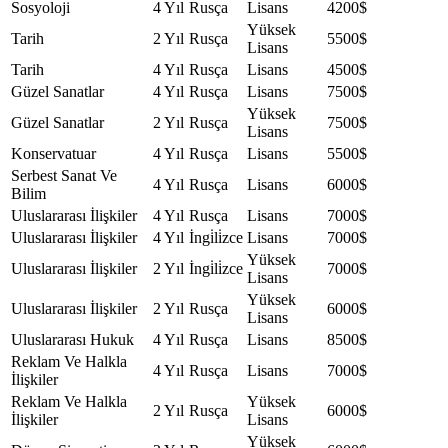
Sosyoloji
4 Yıl
Rusça
Lisans
4200$
Yüksek
Tarih
2 Yıl
Rusça
5500$
Lisans
Tarih
4 Yıl
Rusça
Lisans
4500$
Güzel Sanatlar
4 Yıl
Rusça
Lisans
7500$
Yüksek
Güzel Sanatlar
2 Yıl
Rusça
7500$
Lisans
Konservatuar
4 Yıl
Rusça
Lisans
5500$
Serbest Sanat Ve
4 Yıl
Rusça
Lisans
6000$
Bilim
Uluslararası İlişkiler
4 Yıl
Rusça
Lisans
7000$
Uluslararası İlişkiler
4 Yıl
İngi̇li̇zce
Lisans
7000$
Yüksek
Uluslararası İlişkiler
2 Yıl
İngi̇li̇zce
7000$
Lisans
Yüksek
Uluslararası İlişkiler
2 Yıl
Rusça
6000$
Lisans
Uluslararası Hukuk
4 Yıl
Rusça
Lisans
8500$
Reklam Ve Halkla
4 Yıl
Rusça
Lisans
7000$
İlişkiler
Reklam Ve Halkla
Yüksek
2 Yıl
Rusça
6000$
İlişkiler
Lisans
Yüksek