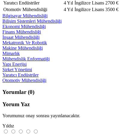
Yaratıcı Endüstriler
4 Yıl
İngilizce
Lisans
2700 €
Otomotiv Mühendisliği
4 Yıl
İngilizce
Lisans
3500 €
Bilgisayar Mühendisliği
Bilişim Sistemleri Mühendisliği
Ekonomi Mühendisliği
Finans Mühendisliği
İnşaat Mühendisliği
Mekatronik Ve Robotik
Makine Mühendisliği
Mimarlık
Mühendislik Enformatiği
Yapı Enerjisi
Şirket Yönetimi
Yaratıcı Endüstriler
Otomotiv Mühendisliği
Yorumlar
(0)
Yorum Yaz
Yorumunuz onay sonrası yayınlanacaktır.
Yıldız