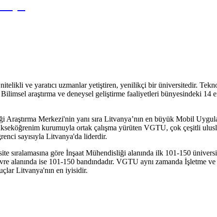
vanya
likli ve yaratıcı uzmanlar yetiştiren, yenilikçi bir üniversitedir. Tek
 Bilimsel araştırma ve deneysel geliştirme faaliyetleri bünyesindeki 14 e
Araştırma Merkezi'nin yanı sıra Litvanya’nın en büyük Mobil Uygulam
ükseköğrenim kurumuyla ortak çalışma yürüten VGTU, çok çeşitli ulusla
ci sayısıyla Litvanya'da liderdir.
e sıralamasına göre İnşaat Mühendisliği alanında ilk 101-150 üniversit
Çevre alanında ise 101-150 bandındadır. VGTU aynı zamanda İşletme ve
çlar Litvanya'nın en iyisidir.