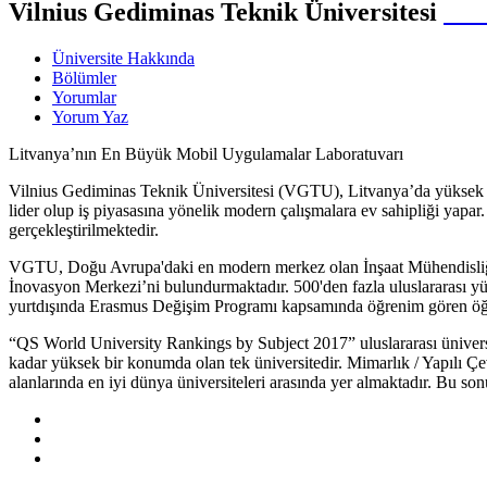
Vilnius Gediminas Teknik Üniversitesi
Lit
Üniversite Hakkında
Bölümler
Yorumlar
Yorum Yaz
Litvanya’nın En Büyük Mobil Uygulamalar Laboratuvarı
Vilnius Gediminas Teknik Üniversitesi (VGTU), Litvanya’da yüksek nite
lider olup iş piyasasına yönelik modern çalışmalara ev sahipliği yapar.
gerçekleştirilmektedir.
VGTU, Doğu Avrupa'daki en modern merkez olan İnşaat Mühendisliği 
İnovasyon Merkezi’ni bulundurmaktadır. 500'den fazla uluslararası y
yurtdışında Erasmus Değişim Programı kapsamında öğrenim gören öğren
“QS World University Rankings by Subject 2017” uluslararası üniversit
kadar yüksek bir konumda olan tek üniversitedir. Mimarlık / Yapılı 
alanlarında en iyi dünya üniversiteleri arasında yer almaktadır. Bu sonu