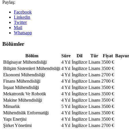
Paylaş:
Facebook
Linkedin
Twitter
Mail
Whatsapp
Bölümler
Bölüm
Süre
Dil
Tür
Fiyat
Başvu
Bilgisayar Mühendisliği
4 Yıl
İngilizce
Lisans
3500 €
Bilişim Sistemleri Mühendisliği
4 Yıl
İngilizce
Lisans
3500 €
Ekonomi Mühendisliği
4 Yıl
İngilizce
Lisans
2700 €
Finans Mühendisliği
4 Yıl
İngilizce
Lisans
2700 €
İnşaat Mühendisliği
4 Yıl
İngilizce
Lisans
3500 €
Mekatronik Ve Robotik
4 Yıl
İngilizce
Lisans
3500 €
Makine Mühendisliği
4 Yıl
İngilizce
Lisans
3500 €
Mimarlık
5 Yıl
İngilizce
Lisans
3500 €
Mühendislik Enformatiği
4 Yıl
İngilizce
Lisans
3500 €
Yapı Enerjisi
4 Yıl
İngilizce
Lisans
3500 €
Şirket Yönetimi
4 Yıl
İngilizce
Lisans
2700 €