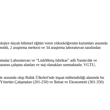
nolojiye dayalı bilimsel eğitim veren yükseköğrenim kurumları arasında
nstitü, 2 araştırma merkezi ve 34 araştırma laboratuvarı tarafından
alar Laboratuvarı ve “LinkMenų fabrikas” adlı Yaratıcılık ve
rarası çalışma alanları ve staj olanakları sunmaktadır. VGTU,
e arasında olup Baltık Ülkeleri'nde inşaat mühendisliği alanında bu
 Yönetim Çalışmaları (201-250) ve İktisat ve Ekonometri (301-350)