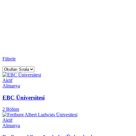
Üniversiteler
Rightway Education Yurtdışı Eğitim Danışmanlığı - Sınavsız
Üniversite ile
Almanya
ülkesinde
27
üniversitede eğitim
alabilirsiniz.
Anasayfa
Üniversite
Filtrele
Aktif
Almanya
EBC Üniversitesi
2 Bölüm
Aktif
Almanya