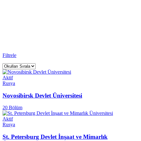
Üniversiteler
Rightway Education Yurtdışı Eğitim Danışmanlığı - Sınavsız
Üniversite ile
Rusya
ülkesinde
31
üniversitede eğitim alabilirsiniz.
Anasayfa
Üniversite
Filtrele
Aktif
Rusya
Novosibirsk Devlet Üniversitesi
20 Bölüm
Aktif
Rusya
St. Petersburg Devlet İnşaat ve Mimarlık